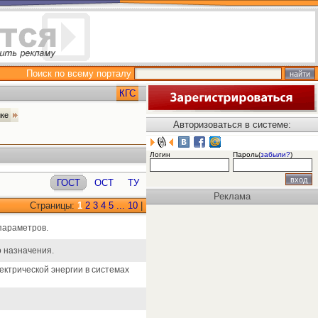
Поиск по всему порталу
КГС
ике
Авторизоваться в системе:
Логин
Пароль(
забыли?
)
ГОСТ
ОСТ
ТУ
Реклама
Страницы:
1
2
3
4
5
...
10
|
 параметров.
о назначения.
ектрической энергии в системах