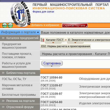
ПЕРВЫЙ МАШИНОСТРОИТЕЛЬНЫЙ ПОРТАЛ
ИНФОРМАЦИОННО-ПОИСКОВАЯ СИСТЕМА
Форма для связи
Добавить в избранное
Информация о портале
Ваше положение в каталоге нормативных док
Каталоги предприятий
Каталог ГОСТ
Е: Энергетическое и электротех
Предприятия
Е02: Нормы расчета и проектирования
машиностроения
Поставщики проката,
Нормы расчета и проектирования - Каталог 
поковок, отливок
Сортировка
Работы и услуги для
машиностроения
Библиотека портала
ГОСТ 10594-80
Оборудование для дуг
ГОСТы, ОСТы, ТУ
[06.09.2006]
Марочник металлов и
ГОСТ 13109-87
Электрическая энерги
сплавов
[23.03.2016]
Электрическая энерги
ГОСТ 13109-97
Бесплатные программы
электроснабжения об
[06.09.2006]
Реклама на портале
ГОСТ 14254-80
Изделия электротехн
[15.01.2013]
Отраслевой форум