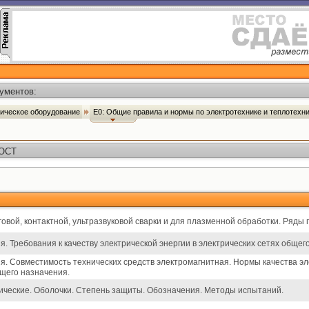
ументов:
ническое оборудование
Е0: Общие правила и нормы по электротехнике и теплотехн
ГОСТ
овой, контактной, ультразвуковой сварки и для плазменной обработки. Ряды
я. Требования к качеству электрической энергии в электрических сетях общег
я. Совместимость технических средств электромагнитная. Нормы качества эл
щего назначения.
ические. Оболочки. Степень защиты. Обозначения. Методы испытаний.