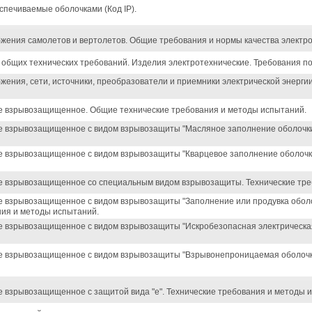
спечиваемые оболочками (Код IP).
жения самолетов и вертолетов. Общие требования и нормы качества электро
 общих технических требований. Изделия электротехнические. Требования п
жения, сети, источники, преобразователи и приемники электрической энерг
 взрывозащищенное. Общие технические требования и методы испытаний.
 взрывозащищенное с видом взрывозащиты "Масляное заполнение оболочки"
 взрывозащищенное с видом взрывозащиты "Кварцевое заполнение оболочки
 взрывозащищенное со специальным видом взрывозащиты. Технические тре
 взрывозащищенное с видом взрывозащиты "Заполнение или продувка оболо
ния и методы испытаний.
 взрывозащищенное с видом взрывозащиты "Искробезопасная электрическая 
 взрывозащищенное с видом взрывозащиты "Взрывонепроницаемая оболочка
 взрывозащищенное с защитой вида "е". Технические требования и методы 