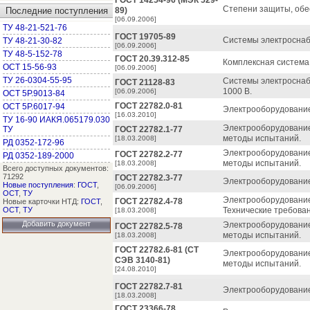
ГОСТ 14254-96 (МЭК 529-
Степени защиты, обе
Последние поступления
89)
[06.09.2006]
ТУ 48-21-521-76
ГОСТ 19705-89
Системы электроснаб
ТУ 48-21-30-82
[06.09.2006]
ТУ 48-5-152-78
ГОСТ 20.39.312-85
Комплексная система
ОСТ 15-56-93
[06.09.2006]
ТУ 26-0304-55-95
Системы электроснаб
ГОСТ 21128-83
1000 В.
[06.09.2006]
ОСТ 5Р.9013-84
ГОСТ 22782.0-81
ОСТ 5Р.6017-94
Электрооборудование
[16.03.2010]
ТУ 16-90 ИАКЯ.065179.030
Электрооборудование
ТУ
ГОСТ 22782.1-77
методы испытаний.
[18.03.2008]
РД 0352-172-96
Электрооборудование
ГОСТ 22782.2-77
РД 0352-189-2000
методы испытаний.
[18.03.2008]
Всего доступных документов:
71292
ГОСТ 22782.3-77
Электрооборудование
Новые поступления
:
ГОСТ
,
[06.09.2006]
ОСТ
,
ТУ
Электрооборудование
ГОСТ 22782.4-78
Новые карточки НТД:
ГОСТ
,
ОСТ
,
ТУ
Технические требова
[18.03.2008]
Добавить документ
Электрооборудование
ГОСТ 22782.5-78
методы испытаний.
[18.03.2008]
ГОСТ 22782.6-81 (СТ
Электрооборудование
СЭВ 3140-81)
методы испытаний.
[24.08.2010]
ГОСТ 22782.7-81
Электрооборудование
[18.03.2008]
ГОСТ 23366-78