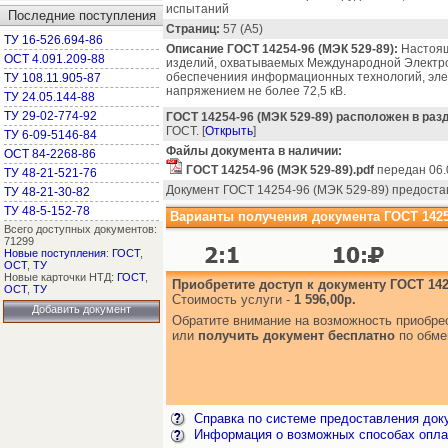
испытаний
Последние поступления
Страниц:
57 (А5)
ТУ 16-526.694-86
Описание ГОСТ 14254-96 (МЭК 529-89):
Настоящ
ОСТ 4.091.209-88
изделий, охватываемых Международной Электро
обеспечениия информационных технологий, эле
ТУ 108.11.905-87
напряжением не более 72,5 кВ.
ТУ 24.05.144-88
ТУ 29-02-774-92
ГОСТ 14254-96 (МЭК 529-89) расположен в раз
ГОСТ. [
Открыть
]
ТУ 6-09-5146-84
Файлы документа в наличии:
ОСТ 84-2268-86
ГОСТ 14254-96 (МЭК 529-89).pdf
передан 06.
ТУ 48-21-521-76
Документ ГОСТ 14254-96 (МЭК 529-89) предоста
ТУ 48-21-30-82
ТУ 48-5-152-78
Варианты получения документа ГОСТ 14254
Всего доступных документов:
71299
Новые поступления
:
ГОСТ
,
ОСТ
,
ТУ
Новые карточки НТД:
ГОСТ
,
Приобретите доступ к документу ГОСТ 1425
ОСТ
,
ТУ
Стоимость услуги -
1 596,00р.
Добавить документ
Обратите внимание на возможность приобр
или
получить документ бесплатно
по обме
Справка по системе предоставления док
Информация о возможных способах опла