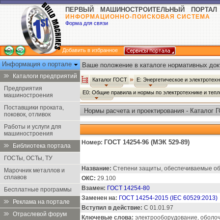
ПЕРВЫЙ МАШИНОСТРОИТЕЛЬНЫЙ ПОРТАЛ
ИНФОРМАЦИОННО-ПОИСКОВАЯ СИСТЕМА
Форма для связи
Добавить в избранное
Информация о портале
Ваше положение в каталоге нормативных док
Каталоги предприятий
Каталог ГОСТ
Е: Энергетическое и электротех
Предприятия
Е0: Общие правила и нормы по электротехнике и теп
машиностроения
Поставщики проката,
Нормы расчета и проектирования - Каталог 
поковок, отливок
Работы и услуги для
машиностроения
ГОСТ 14254-96 (МЭК 529-89)
Номер:
Библиотека портала
ГОСТы, ОСТы, ТУ
Название:
Степени защиты, обеспечиваемые обо
Марочник металлов и
сплавов
ОКС:
29.100
Взамен:
ГОСТ 14254-80
Бесплатные программы
Заменен на:
ГОСТ 14254-2015 (IEC 60529:2013)
Реклама на портале
Вступил в действие:
С 01.01.97
Отраслевой форум
Ключевые слова:
электрооборудование, оболоч