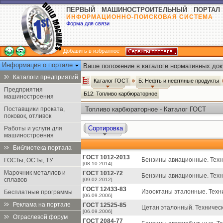
ПЕРВЫЙ МАШИНОСТРОИТЕЛЬНЫЙ ПОРТАЛ
ИНФОРМАЦИОННО-ПОИСКОВАЯ СИСТЕМА
Форма для связи
Добавить в избранное
Информация о портале
Ваше положение в каталоге нормативных док
Каталоги предприятий
Каталог ГОСТ
Б: Нефть и нефтяные продукты
Предприятия
Б12: Топливо карбюраторное
машиностроения
Поставщики проката,
Топливо карбюраторное - Каталог ГОСТ
поковок, отливок
Сортировка
Работы и услуги для
машиностроения
Библиотека портала
ГОСТ 1012-2013
Бензины авиационные. Техн
ГОСТы, ОСТы, ТУ
[08.10.2014]
Марочник металлов и
ГОСТ 1012-72
Бензины авиационные. Техн
сплавов
[09.02.2012]
ГОСТ 12433-83
Изооктаны эталонные. Техни
Бесплатные программы
[06.09.2006]
Реклама на портале
ГОСТ 12525-85
Цетан эталонный. Техническ
[06.09.2006]
Отраслевой форум
ГОСТ 2084-77