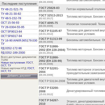
Бензины автомобильные. Те
[06.09.2006]
Последние поступления
ГОСТ 25828-83
Гептан нормальный эталонн
ТУ 48-21-521-76
[06.09.2006]
ТУ 48-21-30-82
ГОСТ 32513-2013
Топлива моторные. Бензин 
ТУ 48-5-152-78
[02.02.2017]
ОСТ 15-56-93
ГОСТ 4095-75
Изооктан технический. Техн
[06.09.2006]
ТУ 26-0304-55-95
Топлива для двигателей вну
ГОСТ Р 51105-97
ОСТ 5Р.9013-84
Технические условия.
[19.01.2012]
ОСТ 5Р.6017-94
ГОСТ Р 51313-99
Бензины автомобильные. Об
ТУ 16-90 ИАКЯ.065179.030
[06.09.2006]
ТУ
ГОСТ Р 51866-
РД 0352-172-96
Топлива моторные. Бензин 
2002 (ЕН 228-2004)
РД 0352-189-2000
[24.01.2012]
Всего доступных документов:
ГОСТ Р 51866-
71292
Топлива моторные. Бензин 
2002 (ЕН 228-99)
Новые поступления
:
ГОСТ
,
[06.09.2006]
ОСТ
,
ТУ
Новые карточки НТД:
ГОСТ
,
ГОСТ Р 52201-
Топливо моторное этанольн
ОСТ
,
ТУ
2004
принудительным зажиганием
[06.09.2006]
Добавить документ
Топлива для двигателей вну
ГОСТ Р 53134-2008
Технические условия.
ГОСТ Р 53200-
Денатурированный топливны
2008
[15.03.2012]
ГОСТ Р 54267-
Этанол, денатурированный 
2010