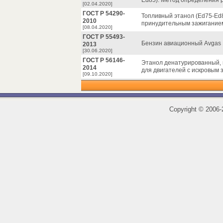
Ed85). Метод определения 
[02.04.2020]
ГОСТ Р 54290-
Топливный этанол (Ed75-Ed
2010
принудительным зажиганием
[08.04.2020]
ГОСТ Р 55493-
Бензин авиационный Avgas 1
2013
[30.06.2020]
ГОСТ Р 56146-
Этанол денатурированный, 
2014
для двигателей с искровым 
[09.10.2020]
Copyright
©
2006-2