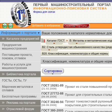
ПЕРВЫЙ МАШИНОСТРОИТЕЛЬНЫЙ ПОРТАЛ
ИНФОРМАЦИОННО-ПОИСКОВАЯ СИСТЕМА
Форма для связи
Добавить в избранное
Информация о портале
Ваше положение в каталоге нормативных док
Каталоги предприятий
Каталог ГОСТ
В: Металлы и металлические из
Предприятия
В2: Сталь углеродистая обыкновенного качества (ряд
машиностроения
В20: Классификация, номенклатура и общие нормы
Поставщики проката,
поковок, отливок
Классификация, номенклатура и общие норм
Работы и услуги для
машиностроения
Сортировка
Библиотека портала
ГОСТы, ОСТы, ТУ
ГОСТ 19281-89
Марочник металлов и
Прокат из стали повышенной пр
[21.02.2008]
сплавов
ГОСТ 27772-88
Прокат для строительных стальн
Бесплатные программы
[06.09.2006]
Прокат тонколистовой рулонны
ГОСТ 30246-94
Реклама на портале
покрытием для строительных кон
[06.09.2006]
Отраслевой форум
ГОСТ 380-2005
Сталь углеродистая обыкновенно