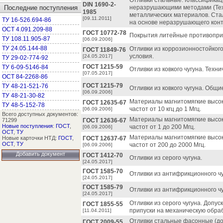
Отливки стальные. Классификаци
DIN 1690-2-
Последние поступления
неразрушающими методами (Техн
1985
металлических материалов. Ста
[09.11.2011]
ТУ 16-526.694-86
на основе неразрушающего конт
ОСТ 4.091.209-88
ГОСТ 10772-78
Покрытия литейные противоприг
ТУ 108.11.905-87
[06.09.2006]
ТУ 24.05.144-88
Отливки из коррозионностойкого
ГОСТ 11849-76
условия.
[24.05.2017]
ТУ 29-02-774-92
ГОСТ 1215-59
ТУ 6-09-5146-84
Отливки из ковкого чугуна. Техни
[07.05.2017]
ОСТ 84-2268-86
ГОСТ 1215-79
ТУ 48-21-521-76
Отливки из ковкого чугуна. Общи
[06.09.2006]
ТУ 48-21-30-82
Материалы магнитомягкие высо
ГОСТ 12635-67
ТУ 48-5-152-78
частот от 10 кгц до 1 Мгц.
[06.09.2006]
Всего доступных документов:
Материалы магнитомягкие высо
71299
ГОСТ 12636-67
Новые поступления
:
ГОСТ
,
частот от 1 до 200 Мгц.
[06.09.2006]
ОСТ
,
ТУ
Материалы магнитомягкие высо
Новые карточки НТД:
ГОСТ
,
ГОСТ 12637-67
ОСТ
,
ТУ
частот от 200 до 2000 Мгц.
[06.09.2006]
Добавить документ
ГОСТ 1412-70
Отливки из серого чугуна.
[24.05.2017]
ГОСТ 1585-70
Отливки из антифрикционного чу
[24.05.2017]
ГОСТ 1585-79
Отливки из антифрикционного чу
[24.05.2017]
Отливки из серого чугуна. Допу
ГОСТ 1855-55
припуски на механическую обраб
[11.04.2011]
Отливки стальные фасонные (до
ГОСТ 2009-55