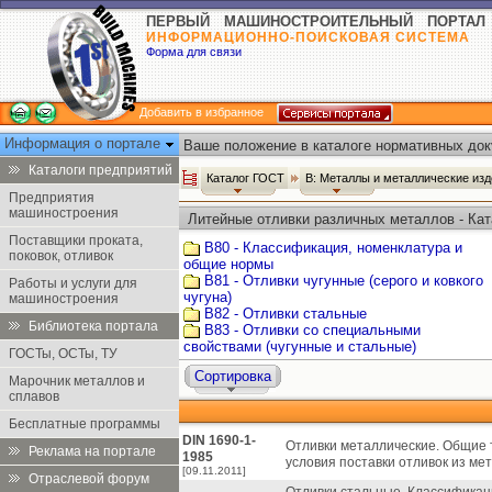
ПЕРВЫЙ МАШИНОСТРОИТЕЛЬНЫЙ ПОРТАЛ
ИНФОРМАЦИОННО-ПОИСКОВАЯ СИСТЕМА
Форма для связи
Добавить в избранное
Информация о портале
Ваше положение в каталоге нормативных док
Каталоги предприятий
Каталог ГОСТ
В: Металлы и металлические из
Предприятия
машиностроения
Литейные отливки различных металлов - Ка
Поставщики проката,
В80 - Классификация, номенклатура и
поковок, отливок
общие нормы
В81 - Отливки чугунные (серого и ковкого
Работы и услуги для
чугуна)
машиностроения
В82 - Отливки стальные
Библиотека портала
В83 - Отливки со специальными
свойствами (чугунные и стальные)
ГОСТы, ОСТы, ТУ
Сортировка
Марочник металлов и
сплавов
Бесплатные программы
DIN 1690-1-
Отливки металлические. Общие т
Реклама на портале
1985
условия поставки отливок из ме
[09.11.2011]
Отраслевой форум