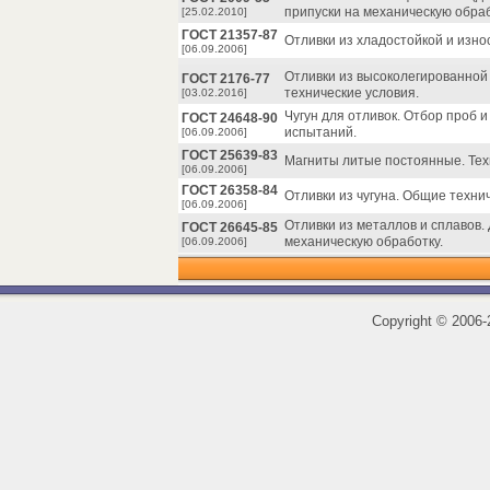
припуски на механическую обраб
[25.02.2010]
ГОСТ 21357-87
Отливки из хладостойкой и изно
[06.09.2006]
Отливки из высоколегированной
ГОСТ 2176-77
технические условия.
[03.02.2016]
Чугун для отливок. Отбор проб 
ГОСТ 24648-90
испытаний.
[06.09.2006]
ГОСТ 25639-83
Магниты литые постоянные. Тех
[06.09.2006]
ГОСТ 26358-84
Отливки из чугуна. Общие техни
[06.09.2006]
Отливки из металлов и сплавов.
ГОСТ 26645-85
механическую обработку.
[06.09.2006]
Copyright
©
2006-2