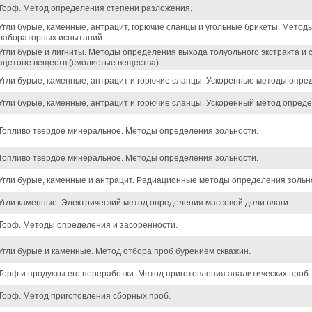
Торф. Метод определения степени разложения.
Угли бурые, каменные, антрацит, горючие сланцы и угольные брикеты. Методы
лабораторных испытаний.
Угли бурые и лигниты. Методы определения выхода толуольного экстракта и 
ацетоне веществ (смолистые вещества).
Угли бурые, каменные, антрацит и горючие сланцы. Ускоренные методы опред
Угли бурые, каменные, антрацит и горючие сланцы. Ускоренный метод опреде
Топливо твердое минеральное. Методы определения зольности.
Топливо твердое минеральное. Методы определения зольности.
Угли бурые, каменные и антрацит. Радиационные методы определения зольн
Угли каменные. Электрический метод определения массовой доли влаги.
Торф. Методы определения и засоренности.
Угли бурые и каменные. Метод отбора проб бурением скважин.
Торф и продукты его переработки. Метод приготовления аналитических проб.
Торф. Метод приготовления сборных проб.