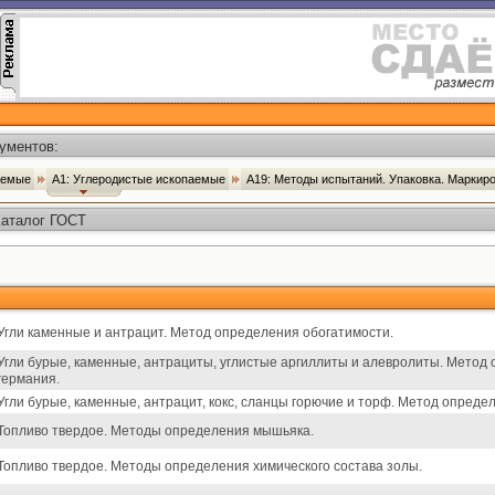
ументов:
паемые
А1: Углеродистые ископаемые
А19: Методы испытаний. Упаковка. Маркир
Каталог ГОСТ
Угли каменные и антрацит. Метод определения обогатимости.
Угли бурые, каменные, антрациты, углистые аргиллиты и алевролиты. Метод
германия.
Угли бурые, каменные, антрацит, кокс, сланцы горючие и торф. Метод опред
Топливо твердое. Методы определения мышьяка.
Топливо твердое. Методы определения химического состава золы.