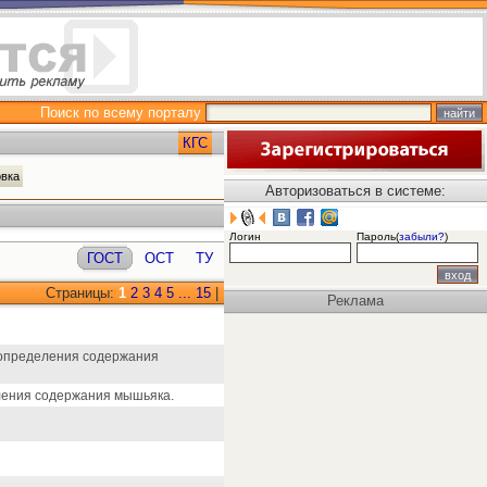
Поиск по всему порталу
КГС
овка
Авторизоваться в системе:
Логин
Пароль(
забыли?
)
ГОСТ
ОСТ
ТУ
Страницы:
1
2
3
4
5
...
15
|
Реклама
 определения содержания
еления содержания мышьяка.