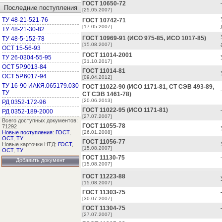
ГОСТ 10650-72
Последние поступления
[25.05.2007]
ТУ 48-21-521-76
ГОСТ 10742-71
[17.05.2007]
ТУ 48-21-30-82
ГОСТ 10969-91 (ИСО 975-85, ИСО 1017-85)
ТУ 48-5-152-78
[15.08.2007]
ОСТ 15-56-93
ГОСТ 11014-2001
ТУ 26-0304-55-95
[31.10.2017]
ОСТ 5Р.9013-84
ГОСТ 11014-81
ОСТ 5Р.6017-94
[09.04.2012]
ТУ 16-90 ИАКЯ.065179.030
ГОСТ 11022-90 (ИСО 1171-81, СТ СЭВ 493-89,
ТУ
СТ СЭВ 1461-78)
[20.06.2013]
РД 0352-172-96
ГОСТ 11022-95 (ИСО 1171-81)
РД 0352-189-2000
[27.07.2007]
Всего доступных документов:
ГОСТ 11055-78
71292
Новые поступления
:
ГОСТ
,
[26.01.2008]
ОСТ
,
ТУ
ГОСТ 11056-77
Новые карточки НТД:
ГОСТ
,
[15.08.2007]
ОСТ
,
ТУ
ГОСТ 11130-75
Добавить документ
[15.08.2007]
ГОСТ 11223-88
[15.08.2007]
ГОСТ 11303-75
[30.07.2007]
ГОСТ 11304-75
[27.07.2007]