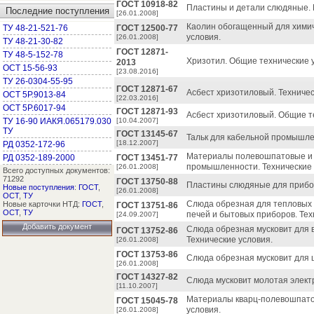
ГОСТ 10918-82
Пластины и детали слюдяные.
Последние поступления
[26.01.2008]
Каолин обогащенный для химич
ТУ 48-21-521-76
ГОСТ 12500-77
условия.
[26.01.2008]
ТУ 48-21-30-82
ГОСТ 12871-
ТУ 48-5-152-78
Хризотил. Общие технические 
2013
ОСТ 15-56-93
[23.08.2016]
ТУ 26-0304-55-95
ГОСТ 12871-67
Асбест хризотиловый. Техничес
ОСТ 5Р.9013-84
[22.03.2016]
ОСТ 5Р.6017-94
ГОСТ 12871-93
Асбест хризотиловый. Общие т
ТУ 16-90 ИАКЯ.065179.030
[10.04.2007]
ТУ
ГОСТ 13145-67
Тальк для кабельной промышле
[18.12.2007]
РД 0352-172-96
Материалы полевошпатовые и 
РД 0352-189-2000
ГОСТ 13451-77
промышленности. Технические 
[26.01.2008]
Всего доступных документов:
71292
ГОСТ 13750-88
Пластины слюдяные для прибор
Новые поступления
:
ГОСТ
,
[26.01.2008]
ОСТ
,
ТУ
Слюда обрезная для тепловых
Новые карточки НТД:
ГОСТ
,
ГОСТ 13751-86
ОСТ
,
ТУ
печей и бытовых приборов. Тех
[24.09.2007]
Добавить документ
Слюда обрезная мусковит для 
ГОСТ 13752-86
Технические условия.
[26.01.2008]
ГОСТ 13753-86
Слюда обрезная мусковит для 
[26.01.2008]
ГОСТ 14327-82
Слюда мусковит молотая электр
[11.10.2007]
Материалы кварц-полевошпатов
ГОСТ 15045-78
условия.
[26.01.2008]