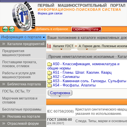
ПЕРВЫЙ МАШИНОСТРОИТЕЛЬНЫЙ ПОРТАЛ
ИНФОРМАЦИОННО-ПОИСКОВАЯ СИСТЕМА
Форма для связи
Добавить в избранное
Информация о портале
Ваше положение в каталоге нормативных док
Каталоги предприятий
Каталог ГОСТ
А: Горное дело. Полезные иско
Предприятия
машиностроения
Прочие неметаллические ископаемые - Ката
Поставщики проката,
А50 - Классификация, номенклатура и
поковок, отливок
общие нормы
А51 - Глины. Шпат. Каолин. Кварц
Работы и услуги для
А52 - Силикаты
машиностроения
А53 - Каменная соль. Галоиды. Сульфаты
Библиотека портала
А54 - Фосфаты. Апатиты
ГОСТы, ОСТы, ТУ
Сортировка
Марочник металлов и
сплавов
Бесплатные программы
Кристалл синтетического кварц
IEC 60758(2008)
указания по использованию.
Реклама на портале
ГОСТ 10698-80
Слюда. Типы, марки и основны
Отраслевой форум
[24.09.2007]