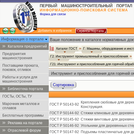
ПЕРВЫЙ МАШИНОСТРОИТЕЛЬНЫЙ ПОРТАЛ
ИНФОРМАЦИОННО-ПОИСКОВАЯ СИСТЕМА
Форма для связи
Добавить в избранное
Информация о портале
Ваше положение в каталоге нормативных док
Каталоги предприятий
Каталог ГОСТ
Г: Машины, оборудование и инс
Предприятия
Г2: Инструмент промышленный и приспособления
машиностроения
Г21: Инструмент и приспособления для горячей обра
Поставщики проката,
поковок, отливок
Инструмент и приспособления для горячей о
Работы и услуги для
машиностроения
Сортировка
Библиотека портала
ГОСТы, ОСТы, ТУ
Крепления скобовые для дере
Марочник металлов и
ГОСТ Р 50143-92
Конструкция.
сплавов
ГОСТ Р 50144-92
Стяжки клиновые для деревян
Бесплатные программы
ГОСТ Р 50145-92
Стяжки винтовые для деревян
Реклама на портале
ГОСТ Р 50146-92
Угольники для деревянных сте
Отраслевой форум
ГОСТ Р 50147-92
Подъемы пластинчатые для де