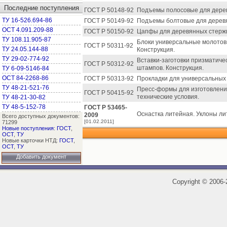
Последние поступления
ГОСТ Р 50148-92
Подъемы полосовые для дерев
ТУ 16-526.694-86
ГОСТ Р 50149-92
Подъемы болтовые для деревя
ОСТ 4.091.209-88
ГОСТ Р 50150-92
Цапфы для деревянных стержн
ТУ 108.11.905-87
Блоки универсальные молотов
ГОСТ Р 50311-92
ТУ 24.05.144-88
Конструкция.
ТУ 29-02-774-92
Вставки-заготовки призматиче
ГОСТ Р 50312-92
штампов. Конструкция.
ТУ 6-09-5146-84
ОСТ 84-2268-86
ГОСТ Р 50313-92
Прокладки для универсальных 
ТУ 48-21-521-76
Пресс-формы для изготовлени
ГОСТ Р 50415-92
технические условия.
ТУ 48-21-30-82
ТУ 48-5-152-78
ГОСТ Р 53465-
Оснастка литейная. Уклоны ли
2009
Всего доступных документов:
[01.02.2011]
71299
Новые поступления
:
ГОСТ
,
ОСТ
,
ТУ
Новые карточки НТД:
ГОСТ
,
ОСТ
,
ТУ
Добавить документ
Copyright
©
2006-2