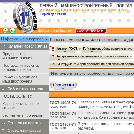
ПЕРВЫЙ МАШИНОСТРОИТЕЛЬНЫЙ ПОРТАЛ
ИНФОРМАЦИОННО-ПОИСКОВАЯ СИСТЕМА
Форма для связи
Добавить в избранное
Информация о портале
Ваше положение в каталоге нормативных док
Каталоги предприятий
Каталог ГОСТ
Г: Машины, оборудование и инс
Предприятия
Г2: Инструмент промышленный и приспособления
машиностроения
Г21: Инструмент и приспособления для горячей обра
Поставщики проката,
поковок, отливок
Инструмент и приспособления для горячей о
Работы и услуги для
машиностроения
Сортировка
Библиотека портала
ГОСТы, ОСТы, ТУ
Пластина прижимная пресс-фор
ГОСТ 19985-74
Марочник металлов и
цилиндрическими матрицами. Ко
[06.09.2006]
сплавов
Пластина прижимная пресс-фор
ГОСТ 19986-74
Бесплатные программы
матрицами. Конструкция и разм
[06.09.2006]
Реклама на портале
Втулки литниковые пресс-форм 
ГОСТ 19987-74
размеры.
[06.09.2006]
Отраслевой форум