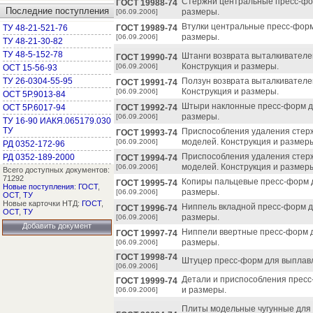
Стержни центральные пресс-фо
ГОСТ 19988-74
Последние поступления
размеры.
[06.09.2006]
Втулки центральные пресс-форм
ТУ 48-21-521-76
ГОСТ 19989-74
размеры.
[06.09.2006]
ТУ 48-21-30-82
ТУ 48-5-152-78
Штанги возврата выталкивател
ГОСТ 19990-74
Конструкция и размеры.
[06.09.2006]
ОСТ 15-56-93
ТУ 26-0304-55-95
Ползун возврата выталкивател
ГОСТ 19991-74
Конструкция и размеры.
[06.09.2006]
ОСТ 5Р.9013-84
Штыри наклонные пресс-форм д
ОСТ 5Р.6017-94
ГОСТ 19992-74
размеры.
[06.09.2006]
ТУ 16-90 ИАКЯ.065179.030
ТУ
Приспособления удаления стер
ГОСТ 19993-74
моделей. Конструкция и размер
[06.09.2006]
РД 0352-172-96
Приспособления удаления стер
РД 0352-189-2000
ГОСТ 19994-74
моделей. Конструкция и размер
[06.09.2006]
Всего доступных документов:
71292
Копиры пальцевые пресс-форм 
ГОСТ 19995-74
Новые поступления
:
ГОСТ
,
размеры.
[06.09.2006]
ОСТ
,
ТУ
Новые карточки НТД:
ГОСТ
,
Ниппель вкладной пресс-форм д
ГОСТ 19996-74
ОСТ
,
ТУ
размеры.
[06.09.2006]
Добавить документ
Ниппели ввертные пресс-форм 
ГОСТ 19997-74
размеры.
[06.09.2006]
ГОСТ 19998-74
Штуцер пресс-форм для выплавл
[06.09.2006]
Детали и приспособления пресс
ГОСТ 19999-74
и размеры.
[06.09.2006]
Плиты модельные чугунные для о