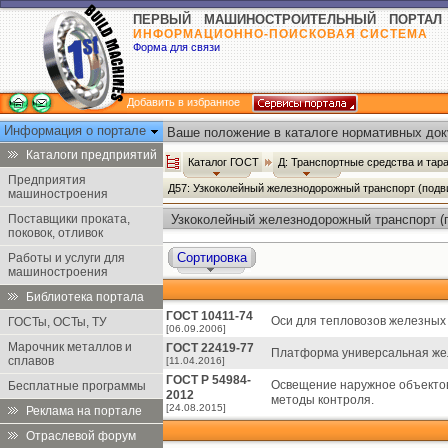
ПЕРВЫЙ МАШИНОСТРОИТЕЛЬНЫЙ ПОРТАЛ
ИНФОРМАЦИОННО-ПОИСКОВАЯ СИСТЕМА
Форма для связи
Добавить в избранное
Информация о портале
Ваше положение в каталоге нормативных док
Каталоги предприятий
Каталог ГОСТ
Д: Транспортные средства и тар
Предприятия
Д57: Узкоколейный железнодорожный транспорт (подв
машиностроения
Поставщики проката,
Узкоколейный железнодорожный транспорт (п
поковок, отливок
Сортировка
Работы и услуги для
машиностроения
Библиотека портала
ГОСТ 10411-74
Оси для тепловозов железных 
ГОСТы, ОСТы, ТУ
[06.09.2006]
Марочник металлов и
ГОСТ 22419-77
Платформа универсальная желе
сплавов
[11.04.2016]
ГОСТ Р 54984-
Освещение наружное объекто
Бесплатные программы
2012
методы контроля.
[24.08.2015]
Реклама на портале
Отраслевой форум