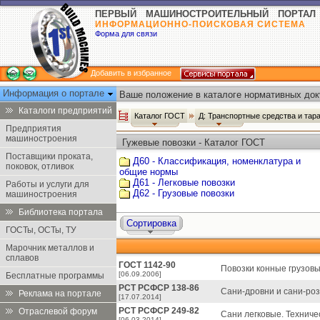
ПЕРВЫЙ МАШИНОСТРОИТЕЛЬНЫЙ ПОРТАЛ
ИНФОРМАЦИОННО-ПОИСКОВАЯ СИСТЕМА
Форма для связи
Добавить в избранное
Информация о портале
Ваше положение в каталоге нормативных док
Каталоги предприятий
Каталог ГОСТ
Д: Транспортные средства и тар
Предприятия
машиностроения
Гужевые повозки - Каталог ГОСТ
Поставщики проката,
Д60 - Классификация, номенклатура и
поковок, отливок
общие нормы
Д61 - Легковые повозки
Работы и услуги для
Д62 - Грузовые повозки
машиностроения
Библиотека портала
Сортировка
ГОСТы, ОСТы, ТУ
Марочник металлов и
сплавов
ГОСТ 1142-90
Повозки конные грузовы
[06.09.2006]
Бесплатные программы
РСТ РСФСР 138-86
Сани-дровни и сани-роз
Реклама на портале
[17.07.2014]
РСТ РСФСР 249-82
Отраслевой форум
Сани легковые. Техниче
[06.03.2014]