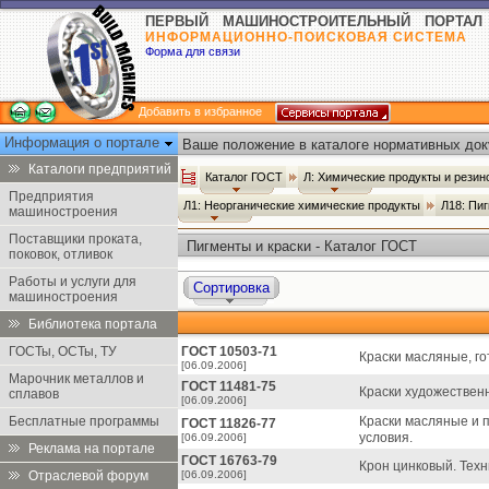
ПЕРВЫЙ МАШИНОСТРОИТЕЛЬНЫЙ ПОРТАЛ
ИНФОРМАЦИОННО-ПОИСКОВАЯ СИСТЕМА
Форма для связи
Добавить в избранное
Информация о портале
Ваше положение в каталоге нормативных док
Каталоги предприятий
Каталог ГОСТ
Л: Химические продукты и рези
Предприятия
Л1: Неорганические химические продукты
Л18: Пи
машиностроения
Поставщики проката,
Пигменты и краски - Каталог ГОСТ
поковок, отливок
Работы и услуги для
Сортировка
машиностроения
Библиотека портала
ГОСТы, ОСТы, ТУ
ГОСТ 10503-71
Краски масляные, го
[06.09.2006]
Марочник металлов и
ГОСТ 11481-75
Краски художествен
сплавов
[06.09.2006]
Бесплатные программы
Краски масляные и 
ГОСТ 11826-77
условия.
[06.09.2006]
Реклама на портале
ГОСТ 16763-79
Крон цинковый. Техн
Отраслевой форум
[06.09.2006]