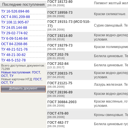
ГОСТ 18172-80
Пигмент желтый жел
Последние поступления
[06.09.2006]
ТУ 16-526.694-86
ГОСТ 18958-73
Краски силикатные.
[06.09.2006]
ОСТ 4.091.209-88
ГОСТ 19151-73 (ИСО 510-
ТУ 108.11.905-87
Сурик свинцовый. Те
77)
ТУ 24.05.144-88
[06.09.2006]
ТУ 29-02-774-92
Краски водно-диспе
ГОСТ 19214-80
ТУ 6-09-5146-84
условия.
[05.04.2016]
ОСТ 84-2268-86
ГОСТ 19279-73
Краски полимерцем
ТУ 48-21-521-76
[06.09.2006]
ГОСТ 202-76
ТУ 48-21-30-82
Белила цинковые. Те
[28.01.2016]
ТУ 48-5-152-78
ГОСТ 202-84
Белила цинковые. Те
Всего доступных документов:
[13.11.2017]
71299
Новые поступления
:
ГОСТ
,
Краски водно-диспе
ГОСТ 20833-75
ОСТ
,
ТУ
условия.
[07.04.2016]
Новые карточки НТД:
ГОСТ
,
ОСТ
,
ТУ
ГОСТ 21121-75
Лазурь железная. Те
[06.09.2006]
Добавить документ
ГОСТ 28196-89
Краски водно-диспер
[06.09.2006]
Краски масляные, г
ГОСТ 30884-2003
условия.
[06.09.2006]
ГОСТ 478-80
Кроны свинцовые. Те
[06.09.2006]
ГОСТ 482-77
Белила цинковые гус
[06.09.2006]