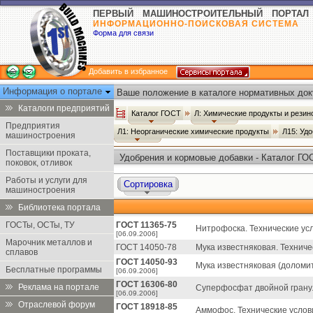
ПЕРВЫЙ МАШИНОСТРОИТЕЛЬНЫЙ ПОРТАЛ
ИНФОРМАЦИОННО-ПОИСКОВАЯ СИСТЕМА
Форма для связи
Добавить в избранное
Информация о портале
Ваше положение в каталоге нормативных док
Каталоги предприятий
Каталог ГОСТ
Л: Химические продукты и рези
Предприятия
Л1: Неорганические химические продукты
Л15: Уд
машиностроения
Поставщики проката,
Удобрения и кормовые добавки - Каталог ГО
поковок, отливок
Работы и услуги для
Сортировка
машиностроения
Библиотека портала
ГОСТы, ОСТы, ТУ
ГОСТ 11365-75
Нитрофоска. Технические ус
[06.09.2006]
Марочник металлов и
ГОСТ 14050-78
Мука известняковая. Техниче
сплавов
ГОСТ 14050-93
Мука известняковая (доломит
Бесплатные программы
[06.09.2006]
ГОСТ 16306-80
Реклама на портале
Суперфосфат двойной гранул
[06.09.2006]
Отраслевой форум
ГОСТ 18918-85
Аммофос. Технические услов