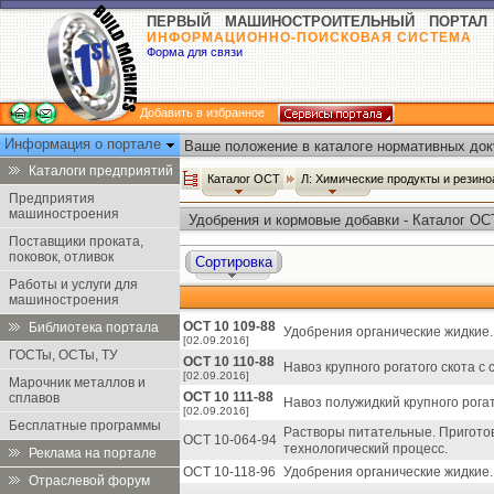
ПЕРВЫЙ МАШИНОСТРОИТЕЛЬНЫЙ ПОРТАЛ
ИНФОРМАЦИОННО-ПОИСКОВАЯ СИСТЕМА
Форма для связи
Добавить в избранное
Информация о портале
Ваше положение в каталоге нормативных док
Каталоги предприятий
Каталог ОСТ
Л: Химические продукты и резин
Предприятия
машиностроения
Удобрения и кормовые добавки - Каталог ОС
Поставщики проката,
поковок, отливок
Сортировка
Работы и услуги для
машиностроения
ОСТ 10 109-88
Библиотека портала
Удобрения органические жидкие. 
[02.09.2016]
ГОСТы, ОСТы, ТУ
ОСТ 10 110-88
Навоз крупного рогатого скота с
[02.09.2016]
Марочник металлов и
ОСТ 10 111-88
сплавов
Навоз полужидкий крупного рогат
[02.09.2016]
Бесплатные программы
Растворы питательные. Приготов
ОСТ 10-064-94
технологический процесс.
Реклама на портале
ОСТ 10-118-96
Удобрения органические жидкие.
Отраслевой форум