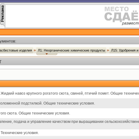
ументов:
оасбестовые изделия
Л1: Неорганические химические продукты
Л15: Удобрения 
Т
Жидкий навоз крупного рогатого скота, свиней, птичий помет. Общие техниче
 соломенной подстилкой. Общие технические условия.
ого скота. Общие технические условия.
ление, подача и управление качеством при выращивании сельскохозяйственн
 Технические условия.