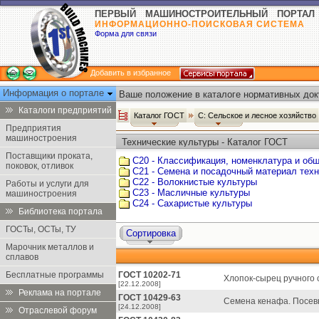
ПЕРВЫЙ МАШИНОСТРОИТЕЛЬНЫЙ ПОРТАЛ
ИНФОРМАЦИОННО-ПОИСКОВАЯ СИСТЕМА
Форма для связи
Добавить в избранное
Информация о портале
Ваше положение в каталоге нормативных док
Каталоги предприятий
Каталог ГОСТ
С: Сельское и лесное хозяйство
Предприятия
машиностроения
Технические культуры - Каталог ГОСТ
Поставщики проката,
С20 - Классификация, номенклатура и об
поковок, отливок
С21 - Семена и посадочный материал техн
С22 - Волокнистые культуры
Работы и услуги для
С23 - Масличные культуры
машиностроения
С24 - Сахаристые культуры
Библиотека портала
ГОСТы, ОСТы, ТУ
Сортировка
Марочник металлов и
сплавов
Бесплатные программы
ГОСТ 10202-71
Хлопок-сырец ручного 
[22.12.2008]
Реклама на портале
ГОСТ 10429-63
Семена кенафа. Посев
[24.12.2008]
Отраслевой форум