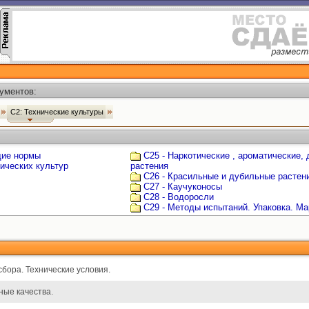
ументов:
С2: Технические культуры
щие нормы
С25 - Наркотические , ароматические
ических культур
растения
С26 - Красильные и дубильные растен
С27 - Каучуконосы
С28 - Водоросли
С29 - Методы испытаний. Упаковка. Ма
сбора. Технические условия.
ные качества.