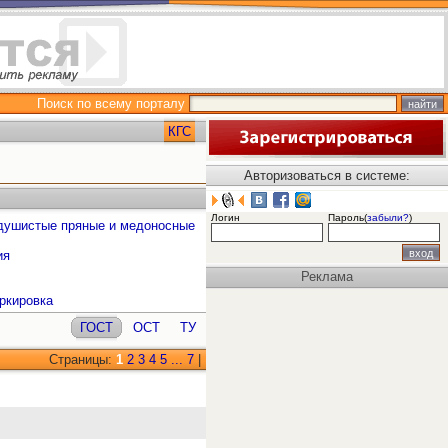
Поиск по всему порталу
КГС
Авторизоваться в системе:
Логин
Пароль(
забыли?
)
, душистые пряные и медоносные
ия
Реклама
ркировка
ГОСТ
ОСТ
ТУ
Страницы:
1
2
3
4
5
...
7
|