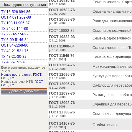
ГОСТ 10430-83
Семена конопли. Сорто
Последние поступления
[24.12.2008]
ГОСТ 10582-76
Семена льна маслично
ТУ 16-526.694-86
[20.01.2009]
ОСТ 4.091.209-88
ГОСТ 10583-76
Рапс для промышленно
ТУ 108.11.905-87
[20.01.2009]
ТУ 24.05.144-88
ГОСТ 10882-82
Семена односемянной с
ТУ 29-02-774-92
ГОСТ 10882-93
Семена односемянной с
ТУ 6-09-5146-84
[24.12.2008]
ОСТ 84-2268-86
ГОСТ 11008-64
Солома конопляная. Те
[25.12.2008]
ТУ 48-21-521-76
ГОСТ 11549-76
ТУ 48-21-30-82
Семена льна-долгунца
[11.04.2011]
ТУ 48-5-152-78
ГОСТ 12094-76
Мак масличный для пер
Всего доступных документов:
[31.12.2008]
71299
ГОСТ 12095-76
Новые поступления
:
ГОСТ
,
Кунжут для переработк
ОСТ
,
ТУ
[31.12.2008]
Новые карточки НТД:
ГОСТ
,
ГОСТ 12096-76
ОСТ
,
ТУ
Сафлор для переработк
[31.12.2008]
Добавить документ
ГОСТ 12097-76
Рыжик для переработки
[31.12.2008]
ГОСТ 12098-76
Сурепица для перерабо
[31.12.2008]
ГОСТ 12388-76
Семена льна-долгунца.
[31.12.2008]
ГОСТ 14107-75
Стебли кенафа.
[11.04.2011]