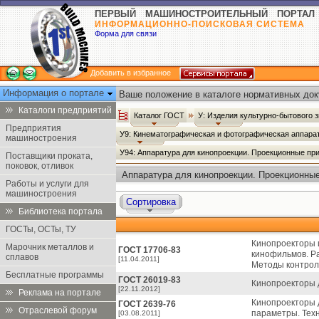
ПЕРВЫЙ МАШИНОСТРОИТЕЛЬНЫЙ ПОРТАЛ
ИНФОРМАЦИОННО-ПОИСКОВАЯ СИСТЕМА
Форма для связи
Добавить в избранное
Информация о портале
Ваше положение в каталоге нормативных док
Каталоги предприятий
Каталог ГОСТ
У: Изделия культурно-бытового 
Предприятия
У9: Кинематографическая и фотографическая аппара
машиностроения
У94: Аппаратура для кинопроекции. Проекционные п
Поставщики проката,
поковок, отливок
Аппаратура для кинопроекции. Проекционные
Работы и услуги для
машиностроения
Сортировка
Библиотека портала
ГОСТы, ОСТы, ТУ
Кинопроекторы и
Марочник металлов и
ГОСТ 17706-83
кинофильмов. Р
сплавов
[11.04.2011]
Методы контрол
Бесплатные программы
ГОСТ 26019-83
Кинопроекторы 
[22.11.2012]
Реклама на портале
Кинопроекторы д
ГОСТ 2639-76
Отраслевой форум
параметры. Тех
[03.08.2011]