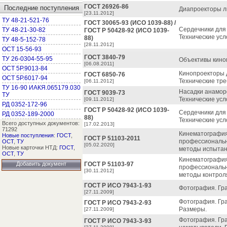
ГОСТ 26926-86
Последние поступления
Диапроекторы л
[23.11.2012]
ТУ 48-21-521-76
ГОСТ 30065-93 (ИСО 1039-88) /
Сердечники для 
ТУ 48-21-30-82
ГОСТ Р 50428-92 (ИСО 1039-
Технические усл
88)
ТУ 48-5-152-78
[28.11.2012]
ОСТ 15-56-93
ГОСТ 3840-79
ТУ 26-0304-55-95
Объективы кино
[06.08.2011]
ОСТ 5Р.9013-84
Кинопроекторы 
ГОСТ 6850-76
ОСТ 5Р.6017-94
Технические тре
[06.11.2012]
ТУ 16-90 ИАКЯ.065179.030
Насадки анамор
ГОСТ 9039-73
ТУ
Технические усл
[09.11.2012]
РД 0352-172-96
ГОСТ Р 50428-92 (ИСО 1039-
Сердечники для 
РД 0352-189-2000
88)
Технические усл
Всего доступных документов:
[17.02.2013]
71292
Кинематография
Новые поступления
:
ГОСТ
,
ГОСТ Р 51103-2011
профессиональн
ОСТ
,
ТУ
[05.02.2020]
Новые карточки НТД:
ГОСТ
,
методы испытан
ОСТ
,
ТУ
Кинематография
Добавить документ
ГОСТ Р 51103-97
профессиональн
[30.11.2012]
методы контрол
ГОСТ Р ИСО 7943-1-93
Фотография. Гр
[27.11.2009]
Фотография. Гра
ГОСТ Р ИСО 7943-2-93
Размеры.
[27.11.2009]
Фотография. Гр
ГОСТ Р ИСО 7943-3-93