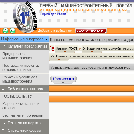
ПЕРВЫЙ МАШИНОСТРОИТЕЛЬНЫЙ ПОРТАЛ
ИНФОРМАЦИОННО-ПОИСКОВАЯ СИСТЕМА
Форма для связи
Добавить в избранное
Информация о портале
Ваше положение в каталоге нормативных док
Каталоги предприятий
Каталог ГОСТ
У: Изделия культурно-бытового 
Предприятия
У9: Кинематографическая и фотографическая аппара
машиностроения
Поставщики проката,
Аппаратура для звукозаписи и звукозапись -
поковок, отливок
Работы и услуги для
Сортировка
машиностроения
Библиотека портала
ГОСТы, ОСТы, ТУ
Марочник металлов и
сплавов
Бесплатные программы
Реклама на портале
Отраслевой форум