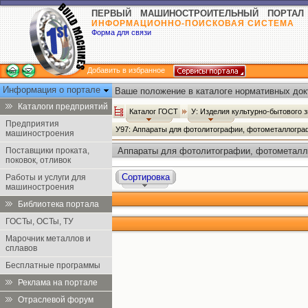
ПЕРВЫЙ МАШИНОСТРОИТЕЛЬНЫЙ ПОРТАЛ
ИНФОРМАЦИОННО-ПОИСКОВАЯ СИСТЕМА
Форма для связи
Добавить в избранное
Информация о портале
Ваше положение в каталоге нормативных док
Каталоги предприятий
Каталог ГОСТ
У: Изделия культурно-бытового 
Предприятия
У97: Аппараты для фотолитографии, фотометаллогра
машиностроения
Поставщики проката,
Аппараты для фотолитографии, фотометалло
поковок, отливок
Сортировка
Работы и услуги для
машиностроения
Библиотека портала
ГОСТы, ОСТы, ТУ
Марочник металлов и
сплавов
Бесплатные программы
Реклама на портале
Отраслевой форум