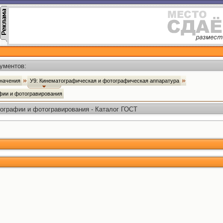
ументов:
значения
У9: Кинематографическая и фотографическая аппаратура
фии и фотогравирования
графии и фотогравирования - Каталог ГОСТ