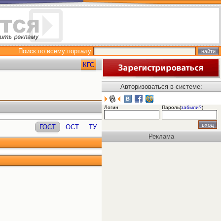
Поиск по всему порталу
КГС
Авторизоваться в системе:
Логин
Пароль(
забыли?
)
ГОСТ
ОСТ
ТУ
Реклама