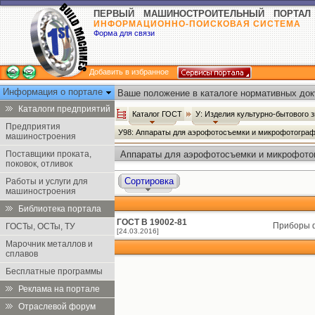
ПЕРВЫЙ МАШИНОСТРОИТЕЛЬНЫЙ ПОРТАЛ
ИНФОРМАЦИОННО-ПОИСКОВАЯ СИСТЕМА
Форма для связи
Добавить в избранное
Информация о портале
Ваше положение в каталоге нормативных док
Каталоги предприятий
Каталог ГОСТ
У: Изделия культурно-бытового 
Предприятия
У98: Аппараты для аэрофотосъемки и микрофотогра
машиностроения
Поставщики проката,
Аппараты для аэрофотосъемки и микрофото
поковок, отливок
Сортировка
Работы и услуги для
машиностроения
Библиотека портала
ГОСТ В 19002-81
Приборы ф
ГОСТы, ОСТы, ТУ
[24.03.2016]
Марочник металлов и
сплавов
Бесплатные программы
Реклама на портале
Отраслевой форум