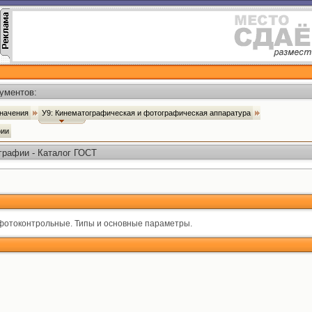
ументов:
значения
У9: Кинематографическая и фотографическая аппаратура
фии
графии - Каталог ГОСТ
отоконтрольные. Типы и основные параметры.