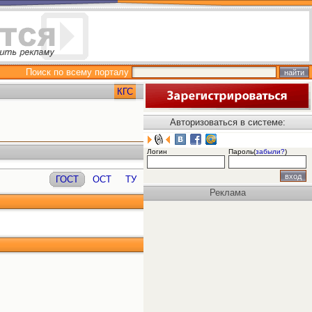
Поиск по всему порталу
КГС
Авторизоваться в системе:
Логин
Пароль(
забыли?
)
ГОСТ
ОСТ
ТУ
Реклама