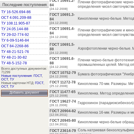
ГОСТ 10691.2-
Пленки фотографические черно
Последние поступления
84
определения чисел светочувств
[24.12.2008]
ТУ 16-526.694-86
ГОСТ 10691.3-
ОСТ 4.091.209-88
Кинопленки черно-белые. Метод
84
ТУ 108.11.905-87
[24.12.2008]
ГОСТ 10691.4-
ТУ 24.05.144-88
Пленки фотографические и кин
84
ТУ 29-02-774-92
определения чисел светочувств
[24.12.2008]
ТУ 6-09-5146-84
ГОСТ 10691.5-
ОСТ 84-2268-86
Аэрофотопленки черно-белые. М
88
ТУ 48-21-521-76
[24.12.2008]
ТУ 48-21-30-82
ГОСТ 10691.6-
Пленки черно-белые фототехнич
ТУ 48-5-152-78
88
промышленных целей. Метод оп
[24.12.2008]
Всего доступных документов:
71299
ГОСТ 10752-79
Бумага фотографическая "Унибро
Новые поступления
:
ГОСТ
,
[24.12.2008]
ОСТ
,
ТУ
ГОСТ 11272-78
Новые карточки НТД:
ГОСТ
,
Кинопленка 70-мм. Размеры. Ме
[25.12.2008]
ОСТ
,
ТУ
ГОСТ 11477-65
Добавить документ
Кинопленка. Метод определения
[25.12.2008]
ГОСТ 19627-74
Гидрохинон (парадиоксибензол).
[28.11.2006]
ГОСТ 20904-82
Кинопленка 16-мм. Размеры и м
[12.04.2011]
ГОСТ 20945-80
Кинопленки черно-белые обраща
[12.04.2011]
Соль натриевая бензолсульфино
ГОСТ 23614-79