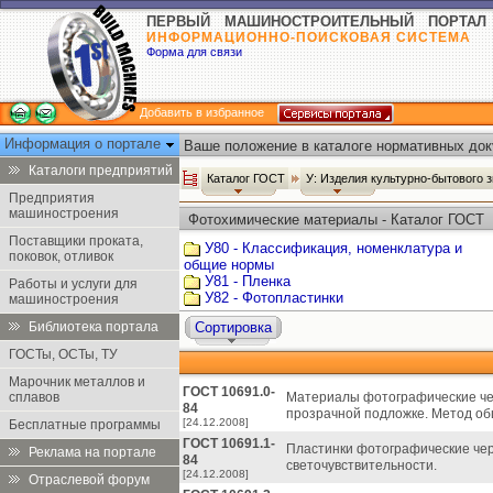
ПЕРВЫЙ МАШИНОСТРОИТЕЛЬНЫЙ ПОРТАЛ
ИНФОРМАЦИОННО-ПОИСКОВАЯ СИСТЕМА
Форма для связи
Добавить в избранное
Информация о портале
Ваше положение в каталоге нормативных док
Каталоги предприятий
Каталог ГОСТ
У: Изделия культурно-бытового 
Предприятия
машиностроения
Фотохимические материалы - Каталог ГОСТ
Поставщики проката,
У80 - Классификация, номенклатура и
поковок, отливок
общие нормы
У81 - Пленка
Работы и услуги для
У82 - Фотопластинки
машиностроения
Библиотека портала
Сортировка
ГОСТы, ОСТы, ТУ
Марочник металлов и
ГОСТ 10691.0-
сплавов
Материалы фотографические че
84
прозрачной подложке. Метод об
[24.12.2008]
Бесплатные программы
ГОСТ 10691.1-
Пластинки фотографические че
Реклама на портале
84
светочувствительности.
[24.12.2008]
Отраслевой форум