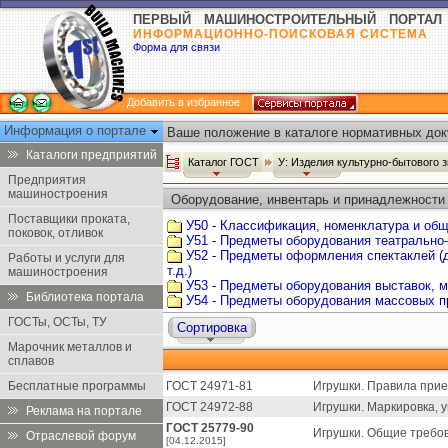
ПЕРВЫЙ МАШИНОСТРОИТЕЛЬНЫЙ ПОРТАЛ
ИНФОРМАЦИОННО-ПОИСКОВАЯ СИСТЕМА
Форма для связи
Добавить в избранное
Информация о портале
Ваше положение в каталоге нормативных док
Каталоги предприятий
Каталог ГОСТ
У: Изделия культурно-бытового 
Предприятия
машиностроения
Оборудование, инвентарь и принадлежности
Поставщики проката,
У50 - Классификация, номенклатура и об
поковок, отливок
У51 - Предметы оборудования театрально
У52 - Предметы оформления спектаклей (д
Работы и услуги для
т.д.)
машиностроения
У53 - Предметы оборудования выставок, м
Библиотека портала
У54 - Предметы оборудования массовых п
ГОСТы, ОСТы, ТУ
Сортировка
Марочник металлов и
сплавов
Бесплатные программы
ГОСТ 24971-81
Игрушки. Правила прие
ГОСТ 24972-88
Игрушки. Маркировка, 
Реклама на портале
ГОСТ 25779-90
Игрушки. Общие требов
Отраслевой форум
[04.12.2015]