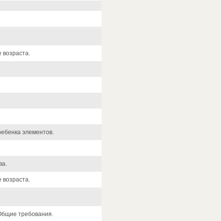
 возраста.
ребенка элементов.
ва.
 возраста.
 Общие требования.