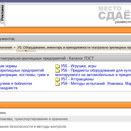
ументов:
значения
У5: Оборудование, инвентарь и принадлежности театрально-зрелищных п
 театрально-зрелищных предприятий - Каталог ГОСТ
щие нормы
У55 - Игрушки, игры
-зрелищных предприятий
У56 - Предметы оборудования для кул
екорации, костюмы, грим и
монтируемого на автомобильных и прице
У57 - Аттракционы
узеев и библиотек
У59 - Методы испытаний. Упаковка. Ма
разднеств
мки.
упаковка, транспортирование и хранение.
ания безопасности и методы контроля.