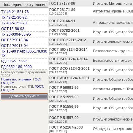
ГОСТ 27178-86
Игрушки. Методы испы
Последние поступления
ГОСТ 28171-89
Автоматы игровые. Общ
ТУ 48-21-521-76
[10.01.2008]
ТУ 48-21-30-82
ГОСТ 29166-91
Аттракционы механизи
ТУ 48-5-152-78
[12.02.2008]
ОСТ 15-56-93
ГОСТ 30782-2001
Игрушки. Общие требов
ТУ 26-0304-55-95
[11.03.2008]
ОСТ 5Р.9013-84
ГОСТ IEC 62115-2012
Игрушки электрические
[10.04.2020]
ОСТ 5Р.6017-94
ГОСТ ISO 8124-2-2014
Безопасность игрушек.
ТУ 16-90 ИАКЯ.065179.030
[07.04.2020]
ТУ
ГОСТ ISO 8124-3-2014
Безопасность игрушек.
РД 0352-172-96
[07.04.2020]
РД 0352-189-2000
ГОСТ ИСО 8124-2-2001
Игрушки. Общие требо
Всего доступных документов:
[29.12.2015]
71292
ГОСТ ИСО 8124-3-2001
Новые поступления
:
ГОСТ
,
Игрушки. Общие требов
[29.12.2015]
ОСТ
,
ТУ
Новые карточки НТД:
ГОСТ
,
ГОСТ Р 50991-96
Автоматы игровые. Тех
ОСТ
,
ТУ
[19.02.2008]
Добавить документ
ГОСТ Р 51555-99
Игрушки. Общие требов
[20.02.2008]
ГОСТ Р 51556-99
Игрушки. Общие требов
[06.09.2006]
ГОСТ Р 51557-99
Игрушки электрические
[20.02.2008]
ГОСТ Р 52167-2003
Оборудование детских 
[09.03.2008]