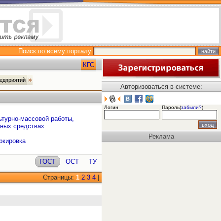
Поиск по всему порталу
КГС
редприятий
Авторизоваться в системе:
Логин
Пароль(
забыли?
)
ьтурно-массовой работы,
пных средствах
Реклама
ркировка
ГОСТ
ОСТ
ТУ
Страницы:
1
2
3
4
|