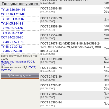
лам
[31.03.2016]
Последние поступления
Апп
ГОСТ 16809-88
ТУ 16-526.694-86
Общ
[06.09.2006]
ОСТ 4.091.209-88
ГОСТ 17100-79
ТУ 108.11.905-87
Цок
[06.09.2006]
ТУ 24.05.144-88
Кол
ГОСТ 17557-80
ТУ 29-02-774-92
тех
[01.04.2016]
ТУ 6-09-5146-84
Кол
ГОСТ 17557-88
ОСТ 84-2268-86
тех
[06.09.2006]
ТУ 48-21-521-76
ГОСТ 17677-82 (МЭК 598-1-86, МЭК 598-2-
ТУ 48-21-30-82
1-79, МЭК 598-2-2-79, МЭК 598-2-4-79, МЭК
Све
598-2-19-81)
ТУ 48-5-152-78
[06.09.2006]
Всего доступных документов:
Пат
71299
ГОСТ 18396-88
Новые поступления
:
ГОСТ
,
Тех
[06.09.2006]
ОСТ
,
ТУ
Апп
Новые карточки НТД:
ГОСТ
,
ГОСТ 19680-74
ОСТ
,
ТУ
люм
[05.04.2016]
Добавить документ
При
ГОСТ 24471-80
тех
[06.09.2006]
При
ГОСТ 24786-81
Общ
[06.09.2006]
При
ГОСТ 26092-84
при
[06.09.2006]
ГОСТ 26360-84
Про
[06.09.2006]