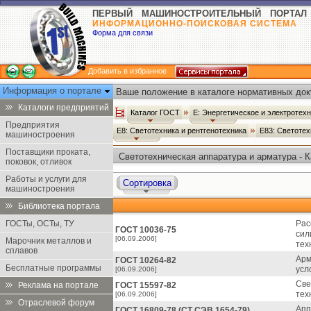
ПЕРВЫЙ МАШИНОСТРОИТЕЛЬНЫЙ ПОРТАЛ
ИНФОРМАЦИОННО-ПОИСКОВАЯ СИСТЕМА
Форма для связи
Добавить в избранное
Информация о портале
Ваше положение в каталоге нормативных док
Каталоги предприятий
Каталог ГОСТ
Е: Энергетическое и электротех
Предприятия
Е8: Светотехника и рентгенотехника
Е83: Светоте
машиностроения
Поставщики проката,
Светотехническая аппаратура и арматура - 
поковок, отливок
Работы и услуги для
Сортировка
машиностроения
Библиотека портала
ГОСТы, ОСТы, ТУ
Рас
ГОСТ 10036-75
сил
[06.09.2006]
Марочник металлов и
тех
сплавов
Арм
ГОСТ 10264-82
Бесплатные программы
усл
[06.09.2006]
Све
Реклама на портале
ГОСТ 15597-82
тех
[06.09.2006]
Отраслевой форум
Апп
ГОСТ 16809-78 (СТ СЭВ 1654-79)