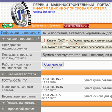
ПЕРВЫЙ МАШИНОСТРОИТЕЛЬНЫЙ ПОРТАЛ
ИНФОРМАЦИОННО-ПОИСКОВАЯ СИСТЕМА
Форма для связи
Добавить в избранное
Информация о портале
Ваше положение в каталоге нормативных док
Каталоги предприятий
Каталог ГОСТ
К: Лесоматериалы. Изделия из 
Предприятия
К66: Бумага светочувствительная и переводная (осн
машиностроения
Поставщики проката,
Бумага светочувствительная и переводная (
поковок, отливок
Сортировка
Работы и услуги для
машиностроения
Библиотека портала
ГОСТ 10015-75
Бумага гуммированн
ГОСТы, ОСТы, ТУ
[14.03.2016]
Марочник металлов и
ГОСТ 10015-87
Бумага гуммированн
сплавов
[13.07.2007]
ГОСТ 2635-77
Бумага-основа для ф
Бесплатные программы
[30.07.2007]
Реклама на портале
Отраслевой форум