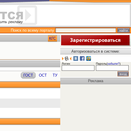
Поиск по всему порталу
КГС
Авторизоваться в системе:
Логин
Пароль(
забыли?
)
ГОСТ
ОСТ
ТУ
Реклама