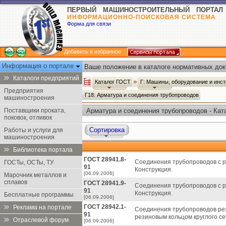
ПЕРВЫЙ МАШИНОСТРОИТЕЛЬНЫЙ ПОРТАЛ
ИНФОРМАЦИОННО-ПОИСКОВАЯ СИСТЕМА
Форма для связи
Добавить в избранное
Информация о портале
Ваше положение в каталоге нормативных док
Каталоги предприятий
Каталог ГОСТ
Г: Машины, оборудование и инс
Предприятия
Г18: Арматура и соединения трубопроводов
машиностроения
Поставщики проката,
Арматура и соединения трубопроводов - Кат
поковок, отливок
Сортировка
Работы и услуги для
машиностроения
Библиотека портала
ГОСТ 28941.8-
Соединения трубопроводов с р
ГОСТы, ОСТы, ТУ
91
Конструкция.
[06.09.2006]
Марочник металлов и
сплавов
ГОСТ 28941.9-
Соединения трубопроводов с р
91
Конструкция.
Бесплатные программы
[06.09.2006]
ГОСТ 28942.1-
Реклама на портале
Соединения трубопроводов ре
91
резиновым кольцом круглого се
Отраслевой форум
[06.09.2006]