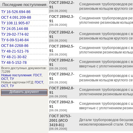
ГОСТ 28942.2-
Соединения трубопроводов рез
Последние поступления
91
резиновым кольцом круглого се
[06.09.2006]
ТУ 16-526.694-86
ГОСТ 28942.3-
ОСТ 4.091.209-88
Соединения трубопроводов ре
91
уплотнение резиновым кольцом 
ТУ 108.11.905-87
[06.09.2006]
ТУ 24.05.144-88
ГОСТ 28942.4-
Соединения трубопроводов с 
ТУ 29-02-774-92
91
резиновым кольцом круглого се
ТУ 6-09-5146-84
[06.09.2006]
ОСТ 84-2268-86
ГОСТ 28942.5-
Соединения трубопроводов с в
91
ТУ 48-21-521-76
уплотнением резиновым кольцом
[06.09.2006]
ТУ 48-21-30-82
ГОСТ 28942.6-
Соединения трубопроводов с 
ТУ 48-5-152-78
91
ввертные с уплотнением резино
Всего доступных документов:
[06.09.2006]
71299
ГОСТ 28942.7-
Новые поступления
:
ГОСТ
,
Соединения трубопроводов с 
91
ОСТ
,
ТУ
резиновым кольцом круглого се
Новые карточки НТД:
ГОСТ
,
[06.09.2006]
ОСТ
,
ТУ
ГОСТ 28942.8-
Соединения трубопроводов с 
Добавить документ
91
уплотнением резиновым кольцом
[06.09.2006]
ГОСТ 28942.9-
Соединения трубопроводов с 
91
ввертные с уплотнением резино
[06.09.2006]
ГОСТ 30753-
Детали трубопроводов бесшов
2001 (ИСО
низколегированной стали. Отво
3419-81)
[06.09.2006]