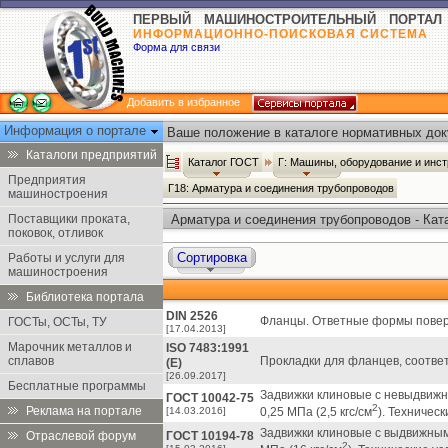
ПЕРВЫЙ МАШИНОСТРОИТЕЛЬНЫЙ ПОРТАЛ
ИНФОРМАЦИОННО-ПОИСКОВАЯ СИСТЕМА
Форма для связи
Добавить в избранное
Информация о портале
Ваше положение в каталоге нормативных док
Каталоги предприятий
Каталог ГОСТ
Г: Машины, оборудование и инс
Предприятия
Г18: Арматура и соединения трубопроводов
машиностроения
Поставщики проката,
Арматура и соединения трубопроводов - Кат
поковок, отливок
Сортировка
Работы и услуги для
машиностроения
Библиотека портала
DIN 2526
Фланцы. Ответные формы повер
ГОСТы, ОСТы, ТУ
[17.04.2013]
Марочник металлов и
ISO 7483:1991
сплавов
Прокладки для фланцев, соотве
(Е)
[26.09.2017]
Бесплатные программы
Задвижки клиновые с невыдвиж
ГОСТ 10042-75
2
Реклама на портале
[14.03.2016]
0,25 МПа (2,5 кгс/см
). Техническ
Задвижки клиновые с выдвижны
Отраслевой форум
ГОСТ 10194-78
2