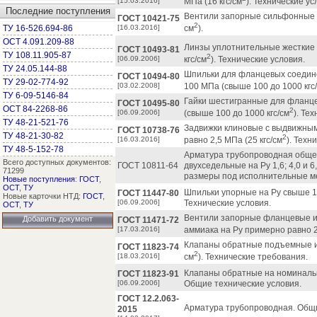
[15.03.2016]
МПа (16 кгс/см
). Технические ус
Последние поступления
Вентили запорные сильфонные с
ГОСТ 10421-75
2
ТУ 16-526.694-86
[16.03.2016]
см
).
ОСТ 4.091.209-88
Линзы уплотнительные жесткие 
ГОСТ 10493-81
ТУ 108.11.905-87
2
[06.09.2006]
кгс/см
). Технические условия.
ТУ 24.05.144-88
Шпильки для фланцевых соедине
ГОСТ 10494-80
ТУ 29-02-774-92
[03.02.2008]
100 МПа (свыше 100 до 1000 кгс
ТУ 6-09-5146-84
Гайки шестигранные для фланце
ГОСТ 10495-80
ОСТ 84-2268-86
2
[06.09.2006]
(свыше 100 до 1000 кгс/см
). Те
ТУ 48-21-521-76
Задвижки клиновые с выдвижны
ГОСТ 10738-76
ТУ 48-21-30-82
2
[16.03.2016]
равно 2,5 МПа (25 кгс/см
). Техн
ТУ 48-5-152-78
Арматура трубопроводная обще
Всего доступных документов:
ГОСТ 10811-64
двухседельные на Ру 1,6; 4,0 и 6
71299
размеры под исполнительные м
Новые поступления
:
ГОСТ
,
ОСТ
,
ТУ
Шпильки упорные на Ру свыше 10
ГОСТ 11447-80
Новые карточки НТД:
ГОСТ
,
[06.09.2006]
Технические условия.
ОСТ
,
ТУ
Вентили запорные фланцевые из 
Добавить документ
ГОСТ 11471-72
[17.03.2016]
аммиака на Ру примерно равно 2,
Клапаны обратные подъемные из с
ГОСТ 11823-74
2
[18.03.2016]
см
). Технические требования.
Клапаны обратные на номинально
ГОСТ 11823-91
[06.09.2006]
Общие технические условия.
ГОСТ 12.2.063-
Арматура трубопроводная. Общ
2015