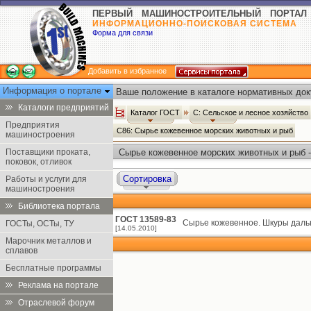
ПЕРВЫЙ МАШИНОСТРОИТЕЛЬНЫЙ ПОРТАЛ
ИНФОРМАЦИОННО-ПОИСКОВАЯ СИСТЕМА
Форма для связи
Добавить в избранное
Информация о портале
Ваше положение в каталоге нормативных док
Каталоги предприятий
Каталог ГОСТ
С: Сельское и лесное хозяйство
Предприятия
С86: Сырье кожевенное морских животных и рыб
машиностроения
Поставщики проката,
Сырье кожевенное морских животных и рыб 
поковок, отливок
Сортировка
Работы и услуги для
машиностроения
Библиотека портала
ГОСТ 13589-83
Сырье кожевенное. Шкуры дальн
ГОСТы, ОСТы, ТУ
[14.05.2010]
Марочник металлов и
сплавов
Бесплатные программы
Реклама на портале
Отраслевой форум