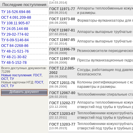
[14.03.2014]
Последние поступления
Аппараты теплообменные кожух
ГОСТ 11971-77
ТУ 16-526.694-86
и размеры.
[08.09.2014]
ОСТ 4.091.209-88
ГОСТ 11973-88
Форматоры-вулканизаторы для 
ТУ 108.11.905-87
[06.09.2006]
ТУ 24.05.144-88
ГОСТ 11987-81
Аппараты выпарные трубчатые 
ТУ 29-02-774-92
[27.02.2014]
ГОСТ 11987-85
ТУ 6-09-5146-84
Аппараты выпарные трубчатые 
[27.02.2014]
ОСТ 84-2268-86
ГОСТ 11996-79
Резиносмесители периодическог
ТУ 48-21-521-76
[06.09.2006]
ТУ 48-21-30-82
ГОСТ 11997-89
Прессы вулканизационные гидра
ТУ 48-5-152-78
[06.09.2006]
Всего доступных документов:
ГОСТ 12.2.085-
Сосуды, работающие под давле
71299
2002
безопасности.
Новые поступления
:
ГОСТ
,
[06.09.2006]
ОСТ
,
ТУ
Колонны ректификационные с ко
Новые карточки НТД:
ГОСТ
,
ГОСТ 12011-76
ОСТ
,
ТУ
параметры и размеры.
[06.09.2006]
Добавить документ
ГОСТ 12067-80
Теплообменники спиральные ст
[26.02.2010]
Аппараты теплообменные кожух
ГОСТ 13202-77
отверстий под трубы в трубных 
[23.12.2009]
Теплообменники кожухотрубчат
ГОСТ 13203-67
отверстий под трубы в трубных 
[22.12.2011]
Теплообменники кожухотрубчат
ГОСТ 13203-77
отверстий под трубы в трубных 
[13.06.2015]