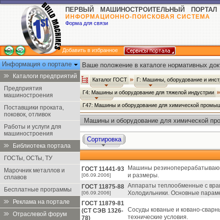
ПЕРВЫЙ МАШИНОСТРОИТЕЛЬНЫЙ ПОРТАЛ
ИНФОРМАЦИОННО-ПОИСКОВАЯ СИСТЕМА
Форма для связи
Добавить в избранное
Информация о портале
Ваше положение в каталоге нормативных док
Каталоги предприятий
Каталог ГОСТ
Г: Машины, оборудование и инс
Предприятия
Г4: Машины и оборудование для тяжелой индустрии
машиностроения
Г47: Машины и оборудование для химической промы
Поставщики проката,
поковок, отливок
Машины и оборудование для химической пр
Работы и услуги для
машиностроения
Сортировка
Библиотека портала
ГОСТы, ОСТы, ТУ
Машины резиноперерабатывающ
ГОСТ 11441-93
Марочник металлов и
и размеры.
[06.09.2006]
сплавов
Аппараты теплообменные с вр
ГОСТ 11875-88
Бесплатные программы
Холодильники. Основные парам
[06.09.2006]
Реклама на портале
ГОСТ 11879-81
Сосуды кованые и ковано-сварн
(СТ СЭВ 1326-
Отраслевой форум
технические условия.
78)