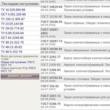
[06.09.2006]
Последние поступления
Ткани хлопчатобумажные техни
ГОСТ 14619-69
ТУ 16-526.694-86
Технические условия.
[06.09.2006]
ОСТ 4.091.209-88
ГОСТ 19196-80
Ткани хлопчатобумажные и смеш
ТУ 108.11.905-87
ГОСТ 19196-93
Ткани обувные. Общие техническ
ТУ 24.05.144-88
[06.09.2006]
ТУ 29-02-774-92
ГОСТ 19297-
Ткани хлопчатобумажные с огнез
ТУ 6-09-5146-84
2003
[06.09.2006]
ОСТ 84-2268-86
ГОСТ 19297-73
ТУ 48-21-521-76
Ткани хлопчатобумажные с огнез
[06.09.2006]
ТУ 48-21-30-82
ГОСТ 19700-91
Ткани смешанные технические дл
ТУ 48-5-152-78
[06.09.2006]
Всего доступных документов:
ГОСТ 2291-77
Кирза трехслойная хлопчатобум
71299
[06.09.2006]
Новые поступления
:
ГОСТ
,
ГОСТ 2306-69
Авизент хлопчатобумажный. Тех
ОСТ
,
ТУ
Новые карточки НТД:
ГОСТ
,
ГОСТ 2306-93
ОСТ
,
ТУ
Авизент хлопчатобумажный. Тех
[06.09.2006]
Добавить документ
ГОСТ 24702-81
Клеенка столовая. Общие технич
[06.09.2006]
Ткани хлопчатобумажные и сме
ГОСТ 332-91
условия.
[19.07.2007]
ГОСТ 3357-72
Ткани хлопчатобумажные для шл
[06.09.2006]
ГОСТ 5196-75
Марля полиграфическая хлопкоп
[06.09.2006]