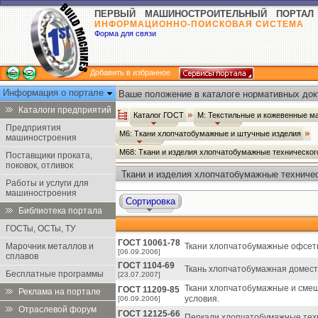
ПЕРВЫЙ МАШИНОСТРОИТЕЛЬНЫЙ ПОРТАЛ
ИНФОРМАЦИОННО-ПОИСКОВАЯ СИСТЕМА
Форма для связи
Добавить в избранное
Информация о портале
Ваше положение в каталоге нормативных док
Каталоги предприятий
Каталог ГОСТ
М: Текстильные и кожевенные м
Предприятия
М6: Ткани хлопчатобумажные и штучные изделия
машиностроения
М68: Ткани и изделия хлопчатобумажные техническо
Поставщики проката,
поковок, отливок
Ткани и изделия хлопчатобумажные техничес
Работы и услуги для
машиностроения
Сортировка
Библиотека портала
ГОСТы, ОСТы, ТУ
ГОСТ 10061-78
Марочник металлов и
Ткани хлопчатобумажные офсетн
[06.09.2006]
сплавов
ГОСТ 1104-69
Ткань хлопчатобумажная домести
Бесплатные программы
[23.07.2007]
Ткани хлопчатобумажные и сме
ГОСТ 11209-85
Реклама на портале
условия.
[06.09.2006]
Отраслевой форум
ГОСТ 12125-66
Перкали хлопчатобумажные техн