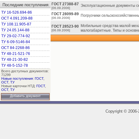
ГОСТ 27388-87
Последние поступления
Эксплуатационные документы се
[06.09.2006]
ТУ 16-526.694-86
ГОСТ 28099-89
Погрузчики сельскохозяйственн
ОСТ 4.091.209-88
[06.09.2006]
ТУ 108.11.905-87
Мобильные средства малой меха
ГОСТ 28523-90
ТУ 24.05.144-88
малогабаритные. Типы и основн
[06.09.2006]
ТУ 29-02-774-92
ТУ 6-09-5146-84
ОСТ 84-2268-86
ТУ 48-21-521-76
ТУ 48-21-30-82
ТУ 48-5-152-78
Всего доступных документов:
71299
Новые поступления
:
ГОСТ
,
ОСТ
,
ТУ
Новые карточки НТД:
ГОСТ
,
ОСТ
,
ТУ
Добавить документ
Copyright
©
2006-2