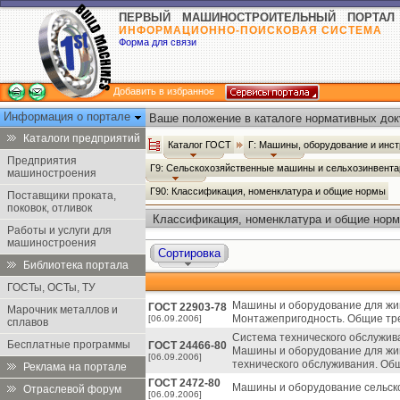
ПЕРВЫЙ МАШИНОСТРОИТЕЛЬНЫЙ ПОРТАЛ
ИНФОРМАЦИОННО-ПОИСКОВАЯ СИСТЕМА
Форма для связи
Добавить в избранное
Информация о портале
Ваше положение в каталоге нормативных док
Каталоги предприятий
Каталог ГОСТ
Г: Машины, оборудование и инс
Предприятия
Г9: Сельскохозяйственные машины и сельхозинвент
машиностроения
Г90: Классификация, номенклатура и общие нормы
Поставщики проката,
поковок, отливок
Классификация, номенклатура и общие норм
Работы и услуги для
машиностроения
Сортировка
Библиотека портала
ГОСТы, ОСТы, ТУ
Машины и оборудование для жив
ГОСТ 22903-78
Марочник металлов и
Монтажепригодность. Общие тр
[06.09.2006]
сплавов
Система технического обслужив
Бесплатные программы
ГОСТ 24466-80
Машины и оборудование для жив
[06.09.2006]
технического обслуживания. Об
Реклама на портале
ГОСТ 2472-80
Машины и оборудование сельск
Отраслевой форум
[06.09.2006]