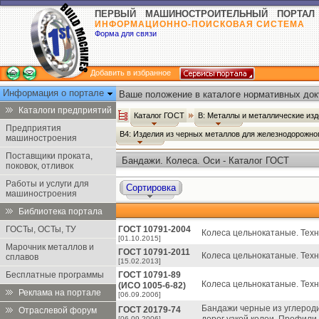
ПЕРВЫЙ МАШИНОСТРОИТЕЛЬНЫЙ ПОРТАЛ
ИНФОРМАЦИОННО-ПОИСКОВАЯ СИСТЕМА
Форма для связи
Добавить в избранное
Информация о портале
Ваше положение в каталоге нормативных док
Каталоги предприятий
Каталог ГОСТ
В: Металлы и металлические из
Предприятия
В4: Изделия из черных металлов для железнодорожно
машиностроения
Поставщики проката,
Бандажи. Колеса. Оси - Каталог ГОСТ
поковок, отливок
Работы и услуги для
Сортировка
машиностроения
Библиотека портала
ГОСТы, ОСТы, ТУ
ГОСТ 10791-2004
Колеса цельнокатаные. Техн
[01.10.2015]
Марочник металлов и
ГОСТ 10791-2011
Колеса цельнокатаные. Техн
сплавов
[15.02.2013]
Бесплатные программы
ГОСТ 10791-89
Колеса цельнокатаные. Техн
(ИСО 1005-6-82)
Реклама на портале
[06.09.2006]
Бандажи черные из углерод
ГОСТ 20179-74
Отраслевой форум
[06.09.2006]