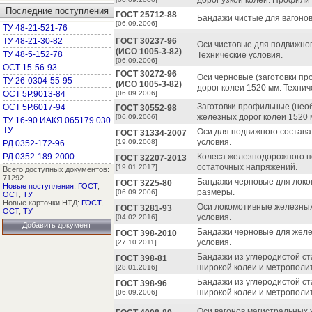
дорог узкой колеи. Профили
Последние поступления
ГОСТ 25712-88
Бандажи чистые для вагонов
[06.09.2006]
ТУ 48-21-521-76
ТУ 48-21-30-82
ГОСТ 30237-96
Оси чистовые для подвижног
(ИСО 1005-3-82)
ТУ 48-5-152-78
Технические условия.
[06.09.2006]
ОСТ 15-56-93
ГОСТ 30272-96
Оси черновые (заготовки п
ТУ 26-0304-55-95
(ИСО 1005-3-82)
дорог колеи 1520 мм. Технич
ОСТ 5Р.9013-84
[06.09.2006]
Заготовки профильные (нео
ОСТ 5Р.6017-94
ГОСТ 30552-98
железных дорог колеи 1520 м
[06.09.2006]
ТУ 16-90 ИАКЯ.065179.030
ТУ
Оси для подвижного состава
ГОСТ 31334-2007
условия.
[19.09.2008]
РД 0352-172-96
РД 0352-189-2000
Колеса железнодорожного п
ГОСТ 32207-2013
остаточных напряжений.
[19.01.2017]
Всего доступных документов:
71292
Бандажи черновые для локо
ГОСТ 3225-80
Новые поступления
:
ГОСТ
,
размеры.
[06.09.2006]
ОСТ
,
ТУ
Новые карточки НТД:
ГОСТ
,
Оси локомотивные железных 
ГОСТ 3281-93
ОСТ
,
ТУ
условия.
[04.02.2016]
Добавить документ
Бандажи черновые для желе
ГОСТ 398-2010
условия.
[27.10.2011]
Бандажи из углеродистой ст
ГОСТ 398-81
широкой колеи и метрополит
[28.01.2016]
Бандажи из углеродистой ст
ГОСТ 398-96
широкой колеи и метрополит
[06.09.2006]
Оси вагонов магистральных 