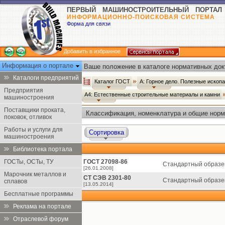
ПЕРВЫЙ МАШИНОСТРОИТЕЛЬНЫЙ ПОРТАЛ
ИНФОРМАЦИОННО-ПОИСКОВАЯ СИСТЕМА
Форма для связи
Добавить в избранное
Информация о портале
Ваше положение в каталоге нормативных док
Каталоги предприятий
Каталог ГОСТ
А: Горное дело. Полезные иско
Предприятия
А4: Естественные строительные материалы и камни
машиностроения
Поставщики проката,
Классификация, номенклатура и общие норм
поковок, отливок
Работы и услуги для
Сортировка
машиностроения
Библиотека портала
ГОСТы, ОСТы, ТУ
ГОСТ 27098-86
Стандартный образец
[26.01.2008]
Марочник металлов и
СТ СЭВ 2301-80
Стандартный образец
сплавов
[13.05.2014]
Бесплатные программы
Реклама на портале
Отраслевой форум