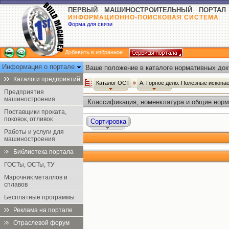
ПЕРВЫЙ МАШИНОСТРОИТЕЛЬНЫЙ ПОРТАЛ
ИНФОРМАЦИОННО-ПОИСКОВАЯ СИСТЕМА
Форма для связи
Добавить в избранное
Информация о портале
Ваше положение в каталоге нормативных док
Каталоги предприятий
Каталог ОСТ
А: Горное дело. Полезные ископ
Предприятия
машиностроения
Классификация, номенклатура и общие норм
Поставщики проката,
поковок, отливок
Сортировка
Работы и услуги для
машиностроения
Библиотека портала
ГОСТы, ОСТы, ТУ
Марочник металлов и
сплавов
Бесплатные программы
Реклама на портале
Отраслевой форум