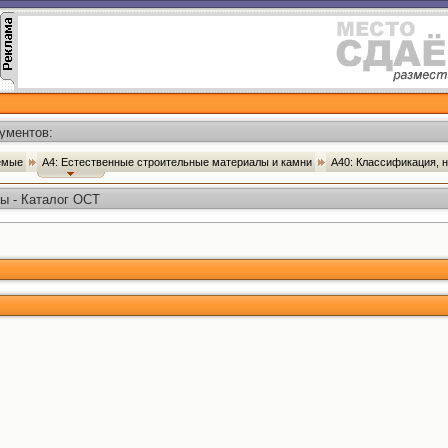
ументов:
аемые
А4: Естественные строительные материалы и камни
А40: Классификация, 
ы - Каталог ОСТ