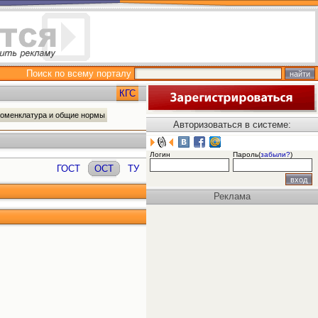
Поиск по всему порталу
КГС
номенклатура и общие нормы
Авторизоваться в системе:
Логин
Пароль(
забыли?
)
ГОСТ
ОСТ
ТУ
Реклама