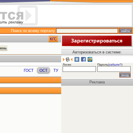
Поиск по всему порталу
КГС
амень
Авторизоваться в системе:
Логин
Пароль(
забыли?
)
ГОСТ
ОСТ
ТУ
Реклама