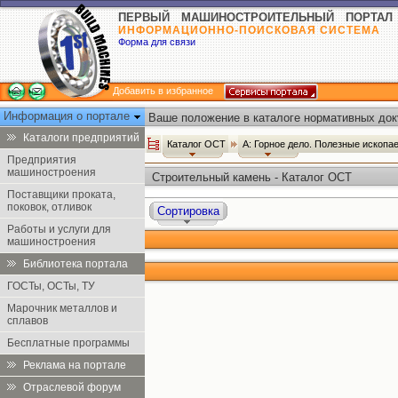
ПЕРВЫЙ МАШИНОСТРОИТЕЛЬНЫЙ ПОРТАЛ
ИНФОРМАЦИОННО-ПОИСКОВАЯ СИСТЕМА
Форма для связи
Добавить в избранное
Информация о портале
Ваше положение в каталоге нормативных док
Каталоги предприятий
Каталог ОСТ
А: Горное дело. Полезные ископ
Предприятия
машиностроения
Строительный камень - Каталог ОСТ
Поставщики проката,
поковок, отливок
Сортировка
Работы и услуги для
машиностроения
Библиотека портала
ГОСТы, ОСТы, ТУ
Марочник металлов и
сплавов
Бесплатные программы
Реклама на портале
Отраслевой форум