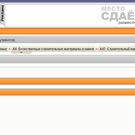
ументов:
аемые
А4: Естественные строительные материалы и камни
А47: Строительный к