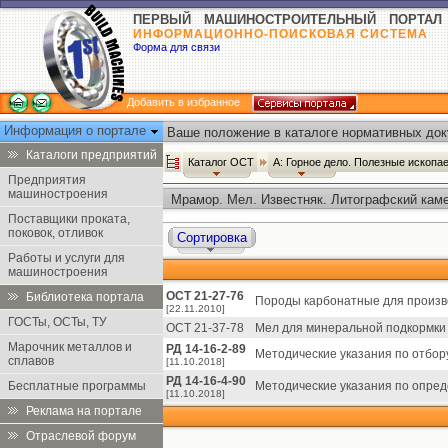
ПЕРВЫЙ МАШИНОСТРОИТЕЛЬНЫЙ ПОРТАЛ
ИНФОРМАЦИОННО-ПОИСКОВАЯ СИСТЕМА
Форма для связи
Добавить в избранное
Информация о портале
Ваше положение в каталоге нормативных док
Каталоги предприятий
Каталог ОСТ
А: Горное дело. Полезные ископ
Предприятия
машиностроения
Мрамор. Мел. Известняк. Литографский каме
Поставщики проката,
поковок, отливок
Сортировка
Работы и услуги для
машиностроения
ОСТ 21-27-76
Библиотека портала
Породы карбонатные для произво
[22.11.2010]
ГОСТы, ОСТы, ТУ
ОСТ 21-37-78
Мел для минеральной подкормки 
Марочник металлов и
РД 14-16-2-89
Методические указания по отбору
сплавов
[11.10.2018]
РД 14-16-4-90
Бесплатные программы
Методические указания по опред
[11.10.2018]
Реклама на портале
Отраслевой форум