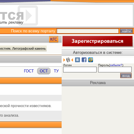
Поиск по всему порталу
КГС
вестняк. Литографский камень
Авторизоваться в системе:
Логин
Пароль(
забыли?
)
ГОСТ
ОСТ
ТУ
Реклама
еской прочности известняков.
го анализа.