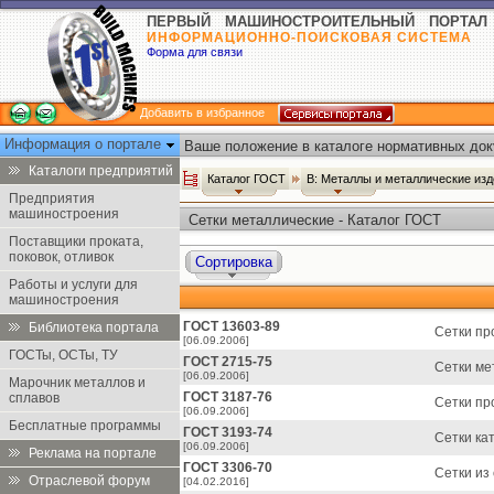
ПЕРВЫЙ МАШИНОСТРОИТЕЛЬНЫЙ ПОРТАЛ
ИНФОРМАЦИОННО-ПОИСКОВАЯ СИСТЕМА
Форма для связи
Добавить в избранное
Информация о портале
Ваше положение в каталоге нормативных док
Каталоги предприятий
Каталог ГОСТ
В: Металлы и металлические из
Предприятия
машиностроения
Сетки металлические - Каталог ГОСТ
Поставщики проката,
поковок, отливок
Сортировка
Работы и услуги для
машиностроения
ГОСТ 13603-89
Библиотека портала
Сетки пр
[06.09.2006]
ГОСТы, ОСТы, ТУ
ГОСТ 2715-75
Сетки ме
[06.09.2006]
Марочник металлов и
ГОСТ 3187-76
сплавов
Сетки пр
[06.09.2006]
Бесплатные программы
ГОСТ 3193-74
Сетки ка
[06.09.2006]
Реклама на портале
ГОСТ 3306-70
Сетки из
Отраслевой форум
[04.02.2016]