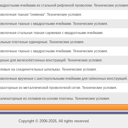
квадратными ячейками из стальной рифленой проволоки. Технические условия
оволочная тканая "семянка". Технические условия.
оволочные тканые с квадратными ячейками. Технические условия.
оволочная стальная тканая саржевая с квадратными ячейками.
альные плетеные одинарные. Технические условия.
оволочные тканые с квадратными ячейками. Технические условия.
арные для железобетонных конструкций. Технические условия.
левые на соединительных шпильках. Технические условия.
оволочные крученые с шестиугольными ячейками для габионных конструкций. 
ораторные из металлической проволочной сетки. Технические условия.
тализаторные из сплавов на основе платины. Технические условия.
Copyright
©
2006-2026, All rights reserved.