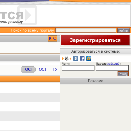
Поиск по всему порталу
КГС
Авторизоваться в системе:
Логин
Пароль(
забыли?
)
ГОСТ
ОСТ
ТУ
Реклама