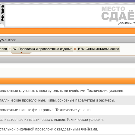
ументов:
делия
В7: Проволока и проволочные изделия
В76: Сетки металлические
оволочные крученые с шестиугольными ячейками. Технические условия.
таллические проволочные. Типы, основные параметры и размеры.
оволочные тканые фильтровые. Технические условия.
тализаторные из платиновых сплавов. Технические условия.
 стальной рифленой проволоки с квадратными ячейками.