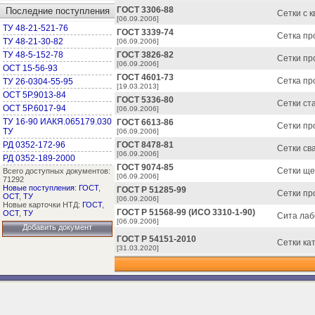
ГОСТ 3306-88
Последние поступления
Сетки с 
[06.09.2006]
ТУ 48-21-521-76
ГОСТ 3339-74
Сетка пр
ТУ 48-21-30-82
[06.09.2006]
ТУ 48-5-152-78
ГОСТ 3826-82
Сетки пр
[06.09.2006]
ОСТ 15-56-93
ГОСТ 4601-73
Сетка пр
ТУ 26-0304-55-95
[19.03.2013]
ОСТ 5Р.9013-84
ГОСТ 5336-80
Сетки ст
ОСТ 5Р.6017-94
[06.09.2006]
ТУ 16-90 ИАКЯ.065179.030
ГОСТ 6613-86
Сетки пр
ТУ
[06.09.2006]
РД 0352-172-96
ГОСТ 8478-81
Сетки св
[06.09.2006]
РД 0352-189-2000
ГОСТ 9074-85
Сетки ще
Всего доступных документов:
[06.09.2006]
71292
Новые поступления
:
ГОСТ
,
ГОСТ Р 51285-99
Сетки пр
ОСТ
,
ТУ
[06.09.2006]
Новые карточки НТД:
ГОСТ
,
ГОСТ Р 51568-99 (ИСО 3310-1-90)
ОСТ
,
ТУ
Сита лаб
[06.09.2006]
Добавить документ
ГОСТ Р 54151-2010
Сетки ка
[31.03.2020]