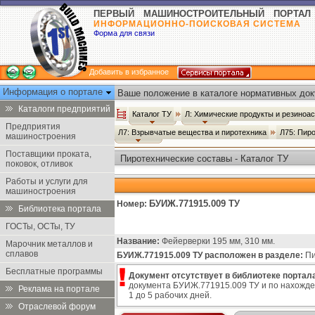
ПЕРВЫЙ МАШИНОСТРОИТЕЛЬНЫЙ ПОРТАЛ
ИНФОРМАЦИОННО-ПОИСКОВАЯ СИСТЕМА
Форма для связи
Добавить в избранное
Информация о портале
Ваше положение в каталоге нормативных док
Каталоги предприятий
Каталог ТУ
Л: Химические продукты и резиноа
Предприятия
Л7: Взрывчатые вещества и пиротехника
Л75: Пир
машиностроения
Поставщики проката,
Пиротехнические составы - Каталог ТУ
поковок, отливок
Работы и услуги для
машиностроения
БУИЖ.771915.009 ТУ
Номер:
Библиотека портала
ГОСТы, ОСТы, ТУ
Название:
Фейерверки 195 мм, 310 мм.
Марочник металлов и
сплавов
БУИЖ.771915.009 ТУ расположен в разделе:
Пи
Бесплатные программы
Документ отсутствует в библиотеке портала
документа БУИЖ.771915.009 ТУ и по нахожде
Реклама на портале
1 до 5 рабочих дней.
Отраслевой форум