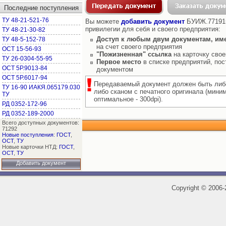
Последние поступления
ТУ 48-21-521-76
Вы можете
добавить документ
БУИЖ.771915.
привилегии для себя и своего предприятия:
ТУ 48-21-30-82
Доступ к любым двум документам, им
ТУ 48-5-152-78
на счет своего предприятия
ОСТ 15-56-93
"Пожизненная" ссылка
на карточку свое
ТУ 26-0304-55-95
Первое место
в списке предприятий, пос
ОСТ 5Р.9013-84
документом
ОСТ 5Р.6017-94
Передаваемый документ должен быть либ
ТУ 16-90 ИАКЯ.065179.030
либо сканом с печатного оригинала (мини
ТУ
оптимальное - 300dpi).
РД 0352-172-96
РД 0352-189-2000
Всего доступных документов:
71292
Новые поступления
:
ГОСТ
,
ОСТ
,
ТУ
Новые карточки НТД:
ГОСТ
,
ОСТ
,
ТУ
Добавить документ
Copyright
©
2006-2