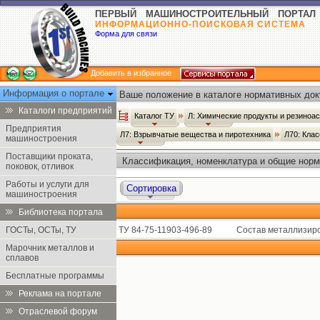
ПЕРВЫЙ МАШИНОСТРОИТЕЛЬНЫЙ ПОРТАЛ
ИНФОРМАЦИОННО-ПОИСКОВАЯ СИСТЕМА
Форма для связи
Добавить в избранное
Информация о портале
Ваше положение в каталоге нормативных док
Каталоги предприятий
Каталог ТУ
Л: Химические продукты и резиноа
Предприятия
Л7: Взрывчатые вещества и пиротехника
Л70: Кла
машиностроения
Поставщики проката,
Классификация, номенклатура и общие норм
поковок, отливок
Работы и услуги для
Сортировка
машиностроения
Библиотека портала
ГОСТы, ОСТы, ТУ
ТУ 84-75-11903-496-89
Состав металлизир
Марочник металлов и
сплавов
Бесплатные программы
Реклама на портале
Отраслевой форум