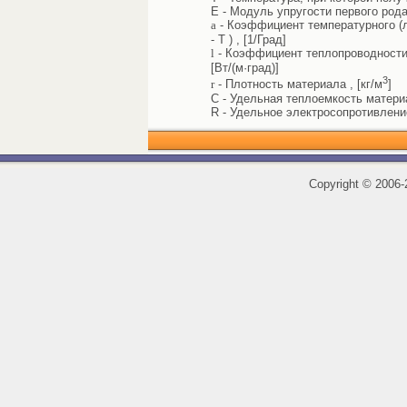
E - Модуль упругости первого рода
a
- Коэффициент температурного (л
- T ) , [1/Град]
l
- Коэффициент теплопроводности 
[Вт/(м·град)]
3
r
- Плотность материала , [кг/м
]
C - Удельная теплоемкость материал
R - Удельное электросопротивлени
Copyright
©
2006-2