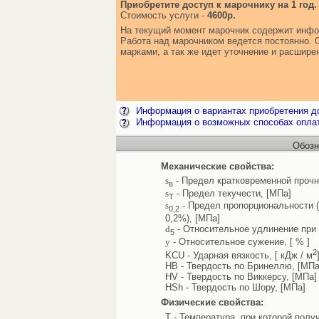
Приобретите доступ к марочнику на 1 год.
Стоимость услуги -
4600р.
На текущий момент марочник содержит инфо
Работа над марочником ведется постоянно. 
марками, а так же идет уточнение и расшир
Информация о вариантах приобретения до
Информация о возможных способах опла
Обозн
Механические свойства:
s
- Предел кратковременной прочн
в
s
- Предел текучести, [МПа]
Т
s
- Предел пропорциональности 
0,2
0,2%), [МПа]
d
- Относительное удлинение при 
5
y
- Относительное сужение, [ % ]
2
KCU - Ударная вязкость, [ кДж / м
HB - Твердость по Бринеллю, [МПа
HV - Твердость по Виккерсу, [МПа]
HSh - Твердость по Шору, [МПа]
Физические свойства:
T - Температура, при которой полу