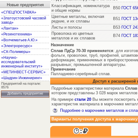
Новые предприятия
Классификация, номенклатура
В50
ГОСТ 65
и общие нормы
«СПЕЦПОСТАВКА»
Цветные металлы, включая
«Златоустовский часовой
В51
ГОСТ 13
редкие, и их сплавы
завод»
Листы и полосы
В53
ГОСТ 24
«Лантан»
Проволока из цветных
«Резинотехника»
В74
ГОСТ 18
металлов и их сплавов
«Волчематьев А.Ю.»
Назначение
«Электроресурс»
Сплав ПдСр 70-30
применяется
: для изгото
«СК-Полимеры»
фольги, проволоки, труб, профилей, штампов
«Научно-
деформации, применяемых в приборостроении
исследовательский
разрывных; промышленной аппаратуры.
инженерный институт»
Примечание
«МЕТИНВЕСТ-СЕРВИС»
Палладиево-серебряный сплав.
«Шадрин Инжиниринг»
Доступ к расширеной
Предприятий на портале:
8576
Подробные характеристики материала
Сплав
котором представлены 3 028 марок металлов
Добавить предприятие
На примере
стали 20
Вы можете посмотреть к
характеристик материала в марочнике металл
Подробнее о марочнике металлов и спла
Варианты получения доступа к марочнику