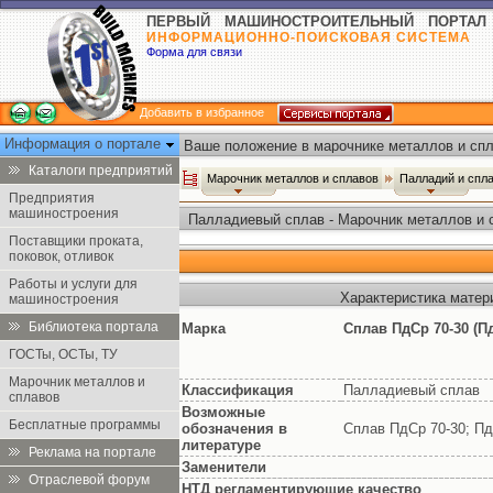
ПЕРВЫЙ МАШИНОСТРОИТЕЛЬНЫЙ ПОРТАЛ
ИНФОРМАЦИОННО-ПОИСКОВАЯ СИСТЕМА
Форма для связи
Добавить в избранное
Информация о портале
Ваше положение в марочнике металлов и спл
Каталоги предприятий
Марочник металлов и сплавов
Палладий и спл
Предприятия
машиностроения
Палладиевый сплав - Марочник металлов и 
Поставщики проката,
поковок, отливок
Работы и услуги для
Характеристика матер
машиностроения
Библиотека портала
Марка
Сплав ПдСр 70-30 (П
ГОСТы, ОСТы, ТУ
Марочник металлов и
Классификация
Палладиевый сплав
сплавов
Возможные
Бесплатные программы
обозначения в
Сплав ПдСр 70-30; Пд
литературе
Реклама на портале
Заменители
Отраслевой форум
НТД регламентирующие качество