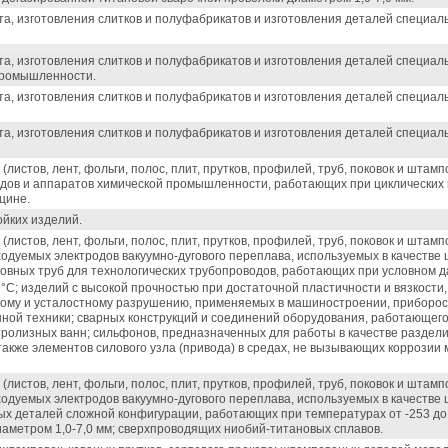
та, изготовления слитков и полуфабрикатов и изготовления деталей специал
та, изготовления слитков и полуфабрикатов и изготовления деталей специаль
промышленности.
та, изготовления слитков и полуфабрикатов и изготовления деталей специал
та, изготовления слитков и полуфабрикатов и изготовления деталей специал
листов, лент, фольги, полос, плит, прутков, профилей, труб, поковок и штам
удов и аппаратов химической промышленности, работающих при циклических 
цине.
ойких изделий.
листов, лент, фольги, полос, плит, прутков, профилей, труб, поковок и штам
ходуемых электродов вакуумно-дугового переплава, используемых в качестве
овных труб для технологических трубопроводов, работающих при условном д
°С; изделий с высокой прочностью при достаточной пластичности и вязкост
кому и усталостному разрушению, применяемых в машиностроении, приборо
ной техники; сварных конструкций и соединений оборудования, работающего
тролизных ванн; сильфонов, предназначенных для работы в качестве раздел
 также элементов силового узла (привода) в средах, не вызывающих коррозии
листов, лент, фольги, полос, плит, прутков, профилей, труб, поковок и штам
ходуемых электродов вакуумно-дугового переплава, используемых в качестве
ых деталей сложной конфигурации, работающих при температурах от -253 до
аметром 1,0-7,0 мм; сверхпроводящих ниобий-титановых сплавов.