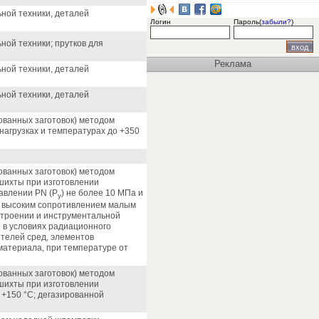
ьной техники, деталей
Логин
Пароль(
забыли?
)
ной техники; прутков для
Реклама
ьной техники, деталей
ьной техники, деталей
пованных заготовок) методом
нагрузках и температурах до +350
пованных заготовок) методом
 шихты при изготовлении
авлении PN (Р
) не более 10 МПа и
у
и, высоким сопротивлением малым
строении и инструментальной
 в условиях радиационного
ителей сред, элементов
 материала, при температуре от
пованных заготовок) методом
 шихты при изготовлении
 +150 °С; дегазированной