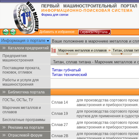
ПЕРВЫЙ МАШИНОСТРОИТЕЛЬНЫЙ ПОРТАЛ
ИНФОРМАЦИОННО-ПОИСКОВАЯ СИСТЕМА
Форма для связи
Добавить в избранное
Информация о портале
Ваше положение в марочнике металлов и спл
Каталоги предприятий
Марочник металлов и сплавов
Титан, сплав ти
Предприятия
машиностроения
Титан, сплав титана - Марочник металлов и 
Поставщики проката,
Титан губчатый
поковок, отливок
Титан технический
Работы и услуги для
машиностроения
Библиотека портала
ГОСТы, ОСТы, ТУ
для производства сортового прока
Сплав 14
авиастроения и приборостроения.
Марочник металлов и
для производства сортового прока
сплавов
Сплав 19
прутков для применения в судост
Бесплатные программы
для производства сортового прока
Сплав 27
авиастроения и приборостроения.
Реклама на портале
для производства сортового прока
Отраслевой форум
Сплав 2В
авиастроения и приборостроения, 