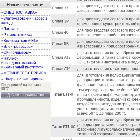
Новые предприятия
для производства сортового прока
Сплав 37
авиастроения и приборостроения.
«СПЕЦПОСТАВКА»
«Златоустовский часовой
для производства сортового прока
Сплав 3М
завод»
применения в судостроительной 
«Лантан»
для производства сортового прока
Сплав 40
«Резинотехника»
авиастроения и приборостроения.
«Волчематьев А.Ю.»
для производства сортового прока
Сплав 5В
авиастроения и приборостроения.
«Электроресурс»
«СК-Полимеры»
для изготовления полуфабрикатов (
Сплав АТ3
деформации, а также слитков; сос
«Научно-
°С; штифтов и инструмента в меди
исследовательский
инженерный институт»
Сплав АТ6
для изготовления кавитационност
«МЕТИНВЕСТ-СЕРВИС»
для изготовления полуфабрикатов (
«Шадрин Инжиниринг»
деформации, а также слитков; рас
фасонного литья; сварных прямош
Предприятий на портале:
8577
температурах среды не более 300 
Титан ВТ1-0
пластическим деформациям, хруп
Добавить предприятие
промышленности, изделий криоген
воздействия; катодов матриц элек
уплотнения, упругих элементов, а
минус 50 °С до плюс 200 °С.
для изготовления полуфабрикатов (
деформации, а также слитков; рас
Титан ВТ1-00
фасонного литья; слабонагруженн
титановой сварочной проволоки ди