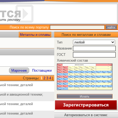
Поиск по всему порталу
Металлы и сплавы
Поиск по металлам и сплавам
Тип
Название
ГОСТ
Химический состав
Марочник
Поставщики
Страницы:
1
2
3
4
|
ьной техники, деталей
ьной и авиационной техники;
ьной техники, деталей
ьной техники, деталей
Авторизоваться в системе: