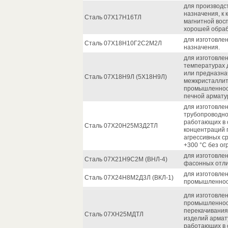
для производс
назначения, к
Сталь 07Х17Н16ТЛ
магнитной вос
хорошей обраб
для изготовле
Сталь 07Х18Н10Г2С2М2Л
назначения.
для изготовлен
температурах 
или предназна
Сталь 07Х18Н9Л (5Х18Н9Л)
межкристаллит
промышленност
печной армату
для изготовлен
трубопроводно
работающих в 
Сталь 07Х20Н25М3Д2ТЛ
концентраций п
агрессивных с
+300 °С без о
для изготовлен
Сталь 07Х21Н9С2М (ВНЛ-4)
фасонных отли
для изготовле
Сталь 07Х24Н8М2Д3Л (ВКЛ-1)
промышленнос
для изготовле
промышленност
перекачивания
Сталь 07ХН25МДТЛ
изделий армат
работающих в 