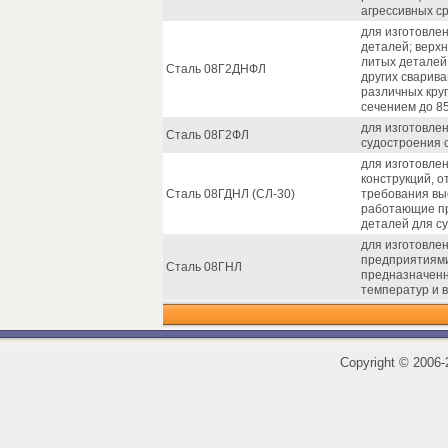
агрессивных ср
для изготовле
деталей; верхн
литых деталей
Сталь 08Г2ДНФЛ
других сварив
различных кру
сечением до 85
для изготовле
Сталь 08Г2ФЛ
судостроения 
для изготовле
конструкций, 
Сталь 08ГДНЛ (СЛ-30)
требования выс
работающие пр
деталей для с
для изготовле
предприятиями
Сталь 08ГНЛ
предназначенн
температур и в
Copyright
©
2006-2