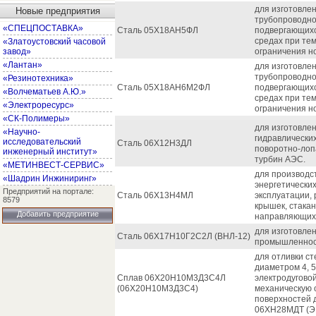
для изготовлен
Новые предприятия
трубопроводно
«СПЕЦПОСТАВКА»
Сталь 05Х18АН5ФЛ
подвергающихс
средах при тем
«Златоустовский часовой
завод»
ограничения н
«Лантан»
для изготовлен
трубопроводно
«Резинотехника»
Сталь 05Х18АН6М2ФЛ
подвергающихс
«Волчематьев А.Ю.»
средах при тем
«Электроресурс»
ограничения н
«СК-Полимеры»
для изготовлен
«Научно-
гидравлических
исследовательский
Сталь 06Х12Н3ДЛ
поворотно-лоп
инженерный институт»
турбин АЭС.
«МЕТИНВЕСТ-СЕРВИС»
для производс
«Шадрин Инжиниринг»
энергетически
Предприятий на портале:
Сталь 06Х13Н4МЛ
эксплуатации,
8579
крышек, стакано
Добавить предприятие
направляющих а
для изготовле
Сталь 06Х17Н10Г2С2Л (ВНЛ-12)
промышленнос
для отливки с
диаметром 4, 5
Сплав 06Х20Н10М3Д3С4Л
электродуговой
(06Х20Н10М3Д3С4)
механическую 
поверхностей 
06ХН28МДТ (Э