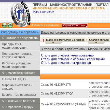
ПЕРВЫЙ МАШИНОСТРОИТЕЛЬНЫЙ ПОРТАЛ
ИНФОРМАЦИОННО-ПОИСКОВАЯ СИСТЕМА
Форма для связи
Добавить в избранное
Информация о портале
Ваше положение в марочнике металлов и спл
Каталоги предприятий
Марочник металлов и сплавов
Стали и сплавы
Предприятия
машиностроения
Стали и сплавы для отливок - Марочник мет
Поставщики проката,
Сталь для отливок нелегированная
поковок, отливок
Сталь для отливок с особыми свойствами
Сталь для отливок легированная
Работы и услуги для
машиностроения
Библиотека портала
ГОСТы, ОСТы, ТУ
для изготовле
Сталь 03Н12Х5М3ТЛ
Марочник металлов и
ответственного
сплавов
для изготовле
Сталь 03Н12Х5М3ТЮЛ
Бесплатные программы
ответственного
для изготовле
Реклама на портале
Сталь 03Х12Н5М6К13Л (ВНЛ-8)
отливок высок
Отраслевой форум
промышленнос