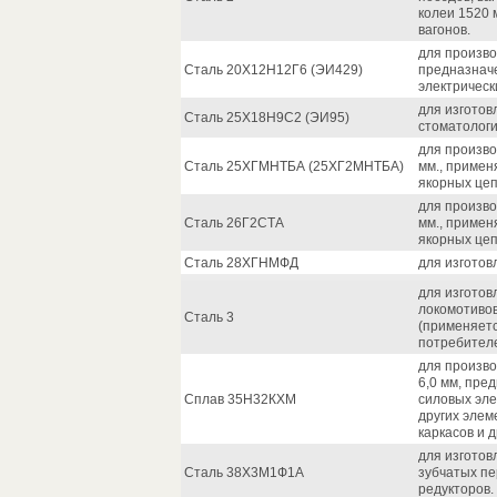
колеи 1520 
вагонов.
для произво
Сталь 20Х12Н12Г6 (ЭИ429)
предназнач
электрическ
для изготов
Сталь 25Х18Н9С2 (ЭИ95)
стоматологи
для произво
Сталь 25ХГМНТБА (25ХГ2МНТБА)
мм., примен
якорных цепе
для произво
Сталь 26Г2СТА
мм., примен
якорных цеп
Сталь 28ХГНМФД
для изготов
для изготов
локомотивов
Сталь 3
(применяетс
потребителе
для произво
6,0 мм, пре
Сплав 35Н32КХМ
силовых элем
других элем
каркасов и др
для изгото
Сталь 38Х3М1Ф1А
зубчатых пе
редукторов.