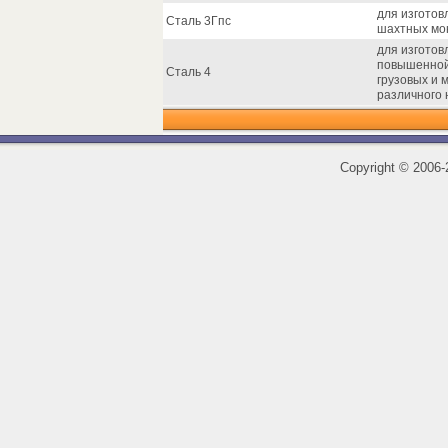
для изготов
Сталь 3Гпс
шахтных мо
для изгото
повышенной 
Сталь 4
грузовых и 
различного 
Copyright
©
2006-2