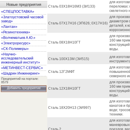
для изготов
Новые предприятия
Сталь 03Х18Н16М3 (ЗИ133)
переломах: 
скелетного 
«СПЕЦПОСТАВКА»
для произво
«Златоустовский часовой
завод»
диаметром о
Сталь 07Х17Н16 (ЭП626; 0Х17Н16)
деталей, к 
«Лантан»
коррозионно
«Резинотехника»
для произво
«Волчематьев А.Ю.»
160 мм прим
Сталь 08Х18Н10ГТ
«Электроресурс»
конструкций
«СК-Полимеры»
воды.
«Научно-
для изготов
исследовательский
Сталь 100Х13М (ЭИ515)
инструмента
инженерный институт»
для изготов
«МЕТИНВЕСТ-СЕРВИС»
Сталь 12Г2МФТ
повышенной
«Шадрин Инжиниринг»
северного и
Предприятий на портале:
для произво
8579
160 мм прим
Добавить предприятие
Сталь 12Х18Н10ГТ
конструкций
воды.
для изготов
канатов и б
Сталь 18Х20Н13 (ЭИ997)
воде; тросо
техники.
для изготов
маневровых 
Сталь 2
поездов, ва