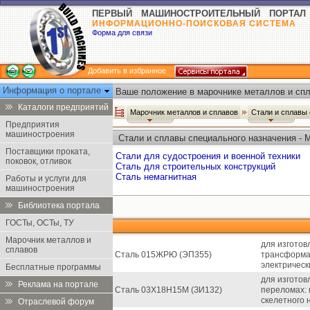
ПЕРВЫЙ МАШИНОСТРОИТЕЛЬНЫЙ ПОРТАЛ
ИНФОРМАЦИОННО-ПОИСКОВАЯ СИСТЕМА
Форма для связи
Добавить в избранное
Информация о портале
Ваше положение в марочнике металлов и спл
Каталоги предприятий
Марочник металлов и сплавов
Стали и сплавы
Предприятия
машиностроения
Стали и сплавы специального назначения - 
Поставщики проката,
Стали для судостроения и военной техники
поковок, отливок
Сталь для строительных конструкций
Сталь немагнитная
Работы и услуги для
машиностроения
Библиотека портала
ГОСТы, ОСТы, ТУ
Марочник металлов и
для изготов
сплавов
Сталь 015ЖРЮ (ЭП355)
трансформат
электрическ
Бесплатные программы
для изготов
Реклама на портале
Сталь 03Х18Н15М (ЗИ132)
переломах: 
скелетного 
Отраслевой форум