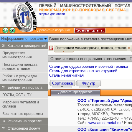
ПЕРВЫЙ МАШИНОСТРОИТЕЛЬНЫЙ ПОРТАЛ
ИНФОРМАЦИОННО-ПОИСКОВАЯ СИСТЕМА
Форма для связи
Добавить в избранное
Информация о портале
Ваше положение в каталоге поставщиков мета
Каталоги предприятий
Поставщики металлопроката, поковок, отливок
Предприятия
машиностроения
Стали и сплавы специального назначения - 
Поставщики проката,
Стали для судостроения и военной техники
поковок, отливок
Сталь для строительных конструкций
Сталь немагнитная
Работы и услуги для
машиностроения
Сортировка
Фильтр
Библиотека портала
Добавить предприятие
ГОСТы, ОСТы, ТУ
ООО «"Торговый Дом "Ареа
Марочник металлов и
Торговля листовым металлопро
сплавов
ст.40Х, ст.30(20)ХГСА, ст.65Г
Бесплатные программы
город МОСКВА, Россия
Тел.: +7(495) 225-32-40, +7(49
Реклама на портале
Сайт:
www.areal-metal.ru
/ E-ma
Отраслевой форум
ООО «Компания "Кизимов"»