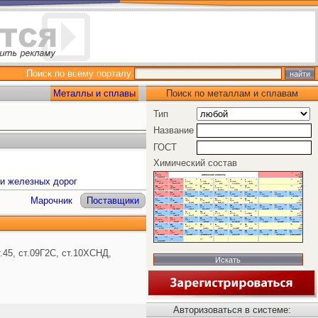
Поиск по всему порталу
Металлы и сплавы
Поиск по металлам и сплавам
Тип
Название
ГОСТ
Химический состав
и железных дорог
Марочник
Поставщики
.45, ст.09Г2С, ст.10ХСНД,
Авторизоваться в системе: