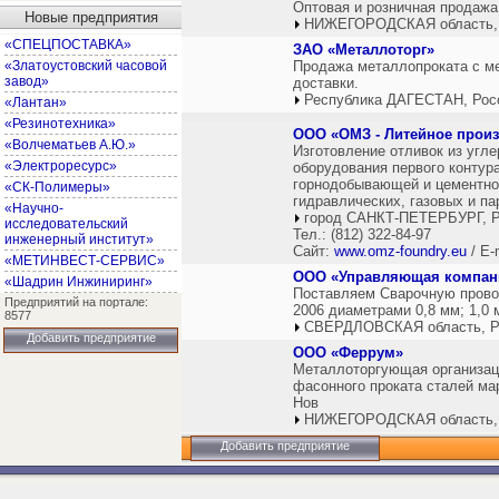
Оптовая и розничная продажа
Новые предприятия
НИЖЕГОРОДСКАЯ область,
«СПЕЦПОСТАВКА»
ЗАО «Металлоторг»
«Златоустовский часовой
Продажа металлопроката с ме
завод»
доставки.
Республика ДАГЕСТАН, Рос
«Лантан»
«Резинотехника»
ООО «ОМЗ - Литейное прои
«Волчематьев А.Ю.»
Изготовление отливок из угл
«Электроресурс»
оборудования первого контур
горнодобывающей и цементной
«СК-Полимеры»
гидравлических, газовых и па
«Научно-
город САНКТ-ПЕТЕРБУРГ, Р
исследовательский
Тел.: (812) 322-84-97
инженерный институт»
Сайт:
www.omz-foundry.eu
/ E-
«МЕТИНВЕСТ-СЕРВИС»
ООО «Управляющая компан
«Шадрин Инжиниринг»
Поставляем Сварочную провол
Предприятий на портале:
2006 диаметрами 0,8 мм; 1,0 мм
8577
СВЕРДЛОВСКАЯ область, Р
Добавить предприятие
ООО «Феррум»
Металлоторгующая организаци
фасонного проката сталей маро
Нов
НИЖЕГОРОДСКАЯ область,
Добавить предприятие