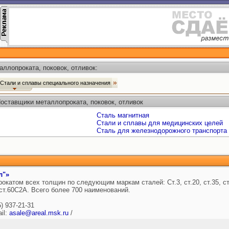
ллопроката, поковок, отливок:
Стали и сплавы специального назначения
Поставщики металлопроката, поковок, отливок
Сталь магнитная
Стали и сплавы для медицинских целей
Сталь для железнодорожного транспорта 
л"»
катом всех толщин по следующим маркам сталей: Ст.3, ст.20, ст.35, ст
, ст.60С2А. Всего более 700 наименований.
5) 937-21-31
il:
asale@areal.msk.ru
/