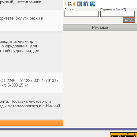
руглый, шестигранник.
Логин
Пароль(
забыли?
)
ритете. Услуги резки и
Реклама
зводит отливки для
о оборудования, для
го оборудования, для
Т 2246; ТУ 1227-001-42791317-
кг; D-300 15 кг.
нта. Поставка листового и
лады металлопроката в г. Нижний