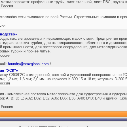
 металлопроката: профильные трубы, лист стальной, лист ПВЛ, пруток к
 Россия
таллобаз сети филиалов по всей России. Строительные компании в прио
сия
зводство»
еродистых, легированных и нержавеющих марок стали. Предприятие прои
а гидравлических турбин; для агломерационного, обжигового и доменног
 промышленности, для прессового оборудования, для металлургическо
ровых турбин и прочее литье.
оссия
mail:
faundry@omzglobal.com
/
ия "УСК"»
оку СВ08Г2С с омедненной, светлой и улучшенной поверхностью по ГОС
; 1,2 мм; 1,6 мм; 2,0 мм. на каркасах К-300 15 и 18 кг; катушках D-200 5 
оссия
я - комплексная поставка металлопроката для судостроения и судоремо
к А; B; D; E; А32; D32; E32; A36; D36; E36; A40; D40; E40 и других. Ск
 Россия