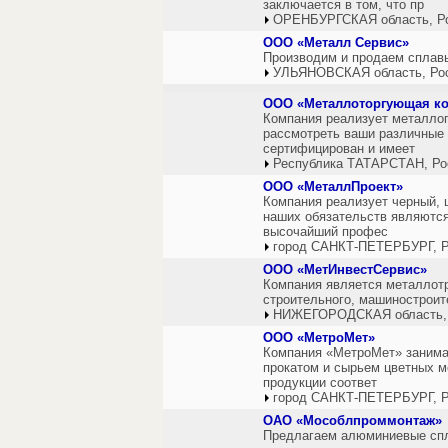
заключается в том, что пр
ОРЕНБУРГСКАЯ область, Р
ООО «Металл Сервис»
Производим и продаем сплав
УЛЬЯНОВСКАЯ область, Ро
ООО «Металлоторгующая к
Компания реализует металлопр
рассмотреть ваши различные 
сертифицирован и имеет
Республика ТАТАРСТАН, Ро
ООО «МеталлПроект»
Компания реализует черный, 
наших обязательств являются
высочайший профес
город САНКТ-ПЕТЕРБУРГ, Р
ООО «МетИнвестСервис»
Компания является металлот
строительного, машиностроите
НИЖЕГОРОДСКАЯ область,
ООО «МетроМет»
Компания «МетроМет» занимае
прокатом и сырьем цветных ме
продукции соответ
город САНКТ-ПЕТЕРБУРГ, Р
ОАО «Мособлпроммонтаж»
Предлагаем алюминиевые спла