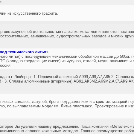
я
лий из искусственного графита.
ргово-закупочной деятельностью на рынке металлов и является постав
остроительных, авиационных, судостроительных заводов и многих друг
вод технического литья»
ного литья) с последующей механической обработкой массой до 500кг, п
С (холодно-твердеющие смеси) из чугунов, сталей, меди, алюминия и с
оссия
ада в г. Люберцы: 1. Первичный алюминий А999,А99,А7,А85 2. Сплав
» 3. Сплавы алюминиевые (вторичные) АВ91,АК5М2,АК9М2,АК7,АК9,АК1
ниевых сплавов, латуней, бронз под давлением и с кристаллизацией по
емлю, по выплавляемым моделям. Литье пластмасс. Проектирование и из
 которое Вы уделили нашему предложению. Наша компания «Металекс» 
 алюминиевых сплавов кокильным методом. Главное преимущество раб