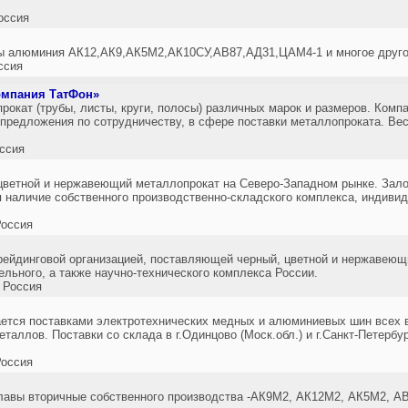
оссия
ы алюминия АК12,АК9,АК5М2,АК10СУ,АВ87,АД31,ЦАМ4-1 и многое друго
ссия
омпания ТатФон»
окат (трубы, листы, круги, полосы) различных марок и размеров. Компа
предложения по сотрудничеству, в сфере поставки металлопроката. Вес
ссия
цветной и нержавеющий металлопрокат на Северо-Западном рынке. Зал
 наличие собственного производственно-складского комплекса, индивид
оссия
рейдинговой организацией, поставляющей черный, цветной и нержавеющ
льного, а также научно-технического комплекса России.
 Россия
тся поставками электротехнических медных и алюминиевых шин всех в
таллов. Поставки со склада в г.Одинцово (Моск.обл.) и г.Санкт-Петербур
оссия
вы вторичные собственного производства -АК9М2, АК12М2, АК5М2, АВ-