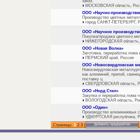
заказ.
МОСКОВСКАЯ область, Рос
ООО «Научно-производстве
Производство цветных металл
город САНКТ-ПЕТЕРБУРГ, Р
ООО «Научное производстве
Покупка/продажа цветного ме
НИЖЕГОРОДСКАЯ область,
ООО «Новая Волна»
Заготовка, переработка лома
ПЕРМСКИЙ край, Россия
ООО «Новосвердловская ме
Новосвердловская металлурги
как алюминий, припой, свине
поставку ц
СВЕРДЛОВСКАЯ область, Р
ООО «Норд Стил»
Закупка и переработка лома 
ВОЛОГОДСКАЯ область, Ро
ООО «Один»
Производство алюминиевых с
УДМУРТСКАЯ республика, Р
Добавить предприятие
Страницы:
1
2
3
|