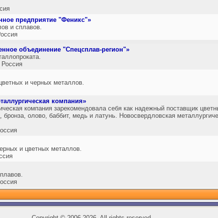
сия
нное предприятие "Феникс"»
ов и сплавов.
оссия
нное объединение "Спецсплав-регион"»
таллопроката.
 Россия
 цветных и черных металлов.
таллургическая компания»
ческая компания зарекомендовала себя как надежный поставщик цветны
ц, бронза, олово, баббит, медь и латунь. Новосвердловская металлурги
оссия
черных и цветных металлов.
ссия
плавов.
оссия
Copyright
©
2006-2026, All rights reserved.