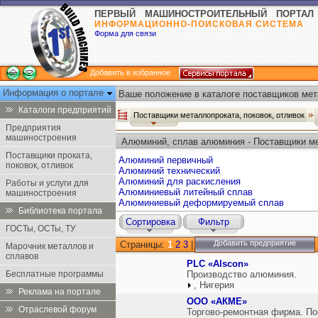
ПЕРВЫЙ МАШИНОСТРОИТЕЛЬНЫЙ ПОРТАЛ
ИНФОРМАЦИОННО-ПОИСКОВАЯ СИСТЕМА
Форма для связи
Добавить в избранное
Информация о портале
Ваше положение в каталоге поставщиков мета
Каталоги предприятий
Поставщики металлопроката, поковок, отливок
Предприятия
машиностроения
Алюминий, сплав алюминия - Поставщики ме
Поставщики проката,
Алюминий первичный
поковок, отливок
Алюминий технический
Алюминий для раскисления
Работы и услуги для
Алюминиевый литейный сплав
машиностроения
Алюминиевый деформируемый сплав
Библиотека портала
Сортировка
Фильтр
ГОСТы, ОСТы, ТУ
Добавить предприятие
Страницы:
1
2
3
|
Марочник металлов и
сплавов
PLC «Alscon»
Бесплатные программы
Производство алюминия.
, Нигерия
Реклама на портале
ООО «АКМЕ»
Отраслевой форум
Торгово-ремонтная фирма. По