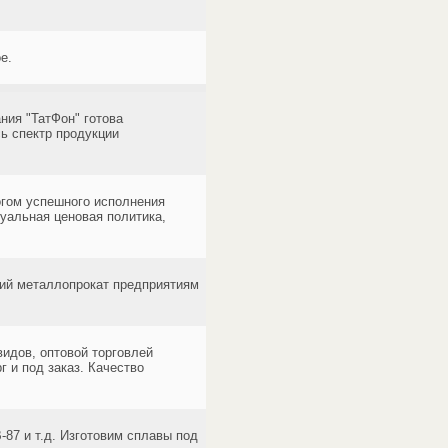
е.
ния "ТатФон" готова
ь спектр продукции
огом успешного исполнения
уальная ценовая политика,
ий металлопрокат предприятиям
идов, оптовой торговлей
г и под заказ. Качество
87 и т.д. Изготовим сплавы под