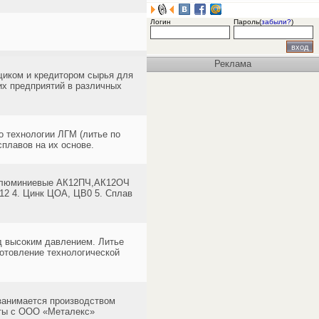
Логин
Пароль(
забыли?
)
Реклама
щиком и кредитором сырья для
их предприятий в различных
о технологии ЛГМ (литье по
плавов на их основе.
ы алюминиевые АК12ПЧ,АК12ОЧ
2 4. Цинк ЦОА, ЦВ0 5. Сплав
д высоким давлением. Литье
готовление технологической
занимается производством
оты с ООО «Металекс»