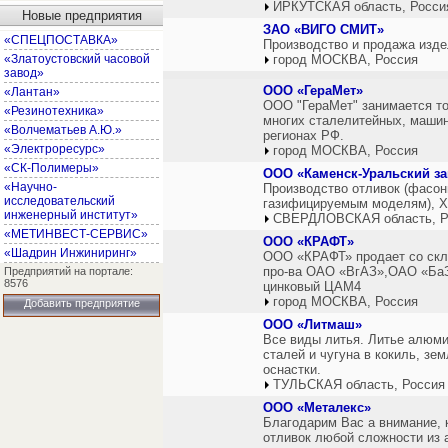
ИРКУТСКАЯ область, Росси
Новые предприятия
ЗАО «ВИГО СМИТ»
«СПЕЦПОСТАВКА»
Производство и продажа изде
«Златоустовский часовой
город МОСКВА, Россия
завод»
ООО «ГераМет»
«Лантан»
ООО "ГераМет" занимается то
«Резинотехника»
многих сталелитейных, машин
«Волчематьев А.Ю.»
регионах РФ.
«Электроресурс»
город МОСКВА, Россия
«СК-Полимеры»
ООО «Каменск-Уральский за
«Научно-
Производство отливок (фасон
исследовательский
газифицируемым моделям), ХТ
инженерный институт»
СВЕРДЛОВСКАЯ область, Р
«МЕТИНВЕСТ-СЕРВИС»
ООО «КРАФТ»
«Шадрин Инжиниринг»
ООО «КРАФТ» продает со скл
про-ва ОАО «ВгАЗ»,ОАО «БаЗ
Предприятий на портале:
8576
цинковый ЦАМ4
город МОСКВА, Россия
Добавить предприятие
ООО «Литмаш»
Все виды литья. Литье алюми
сталей и чугуна в кокиль, з
оснастки.
ТУЛЬСКАЯ область, Россия
ООО «Металекс»
Благодарим Вас а внимание,
отливок любой сложности из