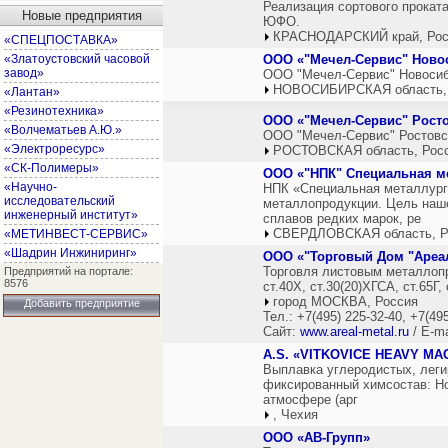
Реализация сортового проката
Новые предприятия
ЮФО.
КРАСНОДАРСКИЙ край, Рос
«СПЕЦПОСТАВКА»
«Златоустовский часовой
ООО «"Мечел-Сервис" Ново
завод»
ООО "Мечел-Сервис" Новосиби
НОВОСИБИРСКАЯ область,
«Лантан»
«Резинотехника»
ООО «"Мечел-Сервис" Рост
«Волчематьев А.Ю.»
ООО "Мечел-Сервис" Ростовск
«Электроресурс»
РОСТОВСКАЯ область, Рос
«СК-Полимеры»
ООО «"НПК" Специальная м
«Научно-
НПК «Специальная металлург
исследовательский
металлопродукции. Цель наше
инженерный институт»
сплавов редких марок, ре
СВЕРДЛОВСКАЯ область, Р
«МЕТИНВЕСТ-СЕРВИС»
«Шадрин Инжиниринг»
ООО «"Торговый Дом "Ареа
Торговля листовым металлопро
Предприятий на портале:
8576
ст.40Х, ст.30(20)ХГСА, ст.65Г
город МОСКВА, Россия
Добавить предприятие
Тел.: +7(495) 225-32-40, +7(49
Сайт:
www.areal-metal.ru
/ E-ma
A.S. «VITKOVICE HEAVY MA
Выплавка углеродистых, леги
фиксированный химсостав: Н
атмосфере (арг
, Чехия
ООО «АВ-Групп»