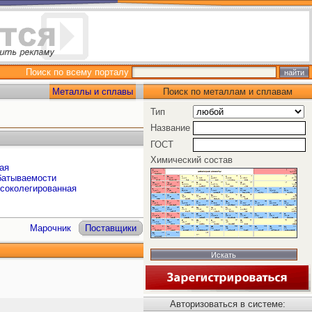
Поиск по всему порталу
Металлы и сплавы
Поиск по металлам и сплавам
Тип
Название
ГОСТ
Химический состав
ая
батываемости
ысоколегированная
Марочник
Поставщики
Авторизоваться в системе: