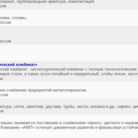
опрокат, трубопроводная арматура, комплектация.
сия
ковки, сплавы.
оссия
оссия
ический комбинат»
ский комбинат - металлургический комбинат с полным технологически
марок стали, а также чугун литейный и передельный, слябы литые, заго
на
ное снабжение предприятий металлопрокатом.
ссия
тура, сетка, швеллер, двутавр, трубы, листы, катанка и др., кирпич, це
ия
спешно занимается поставками и снабжением черного, цветного и нерж
 Компанию «АМП» отличает динамичное развитие и финансовая устойчи