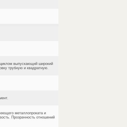
м циклом выпускающий широкий
товку трубную и квадратную.
мент.
авеющего металлопроката и
вость. Прозрачность отношений