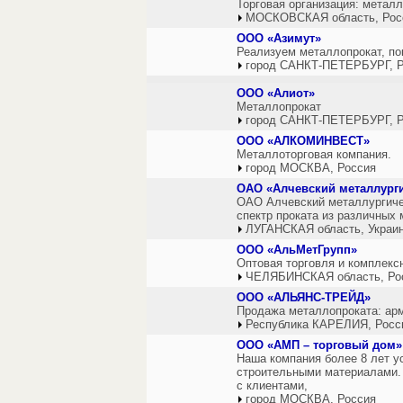
Торговая организация: металл
МОСКОВСКАЯ область, Рос
ООО «Азимут»
Реализуем металлопрокат, по
город САНКТ-ПЕТЕРБУРГ, Р
ООО «Алиот»
Металлопрокат
город САНКТ-ПЕТЕРБУРГ, Р
ООО «АЛКОМИНВЕСТ»
Металлоторговая компания.
город МОСКВА, Россия
ОАО «Алчевский металлург
ОАО Алчевский металлургиче
спектр проката из различных 
ЛУГАНСКАЯ область, Украи
ООО «АльМетГрупп»
Оптовая торговля и комплекс
ЧЕЛЯБИНСКАЯ область, Ро
ООО «АЛЬЯНС-ТРЕЙД»
Продажа металлопроката: арма
Республика КАРЕЛИЯ, Росс
ООО «АМП – торговый дом»
Наша компания более 8 лет у
строительными материалами.
с клиентами,
город МОСКВА, Россия