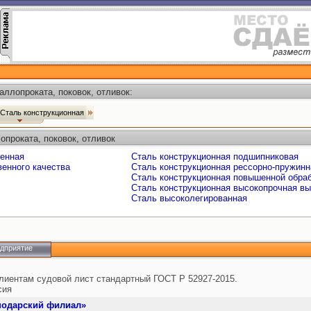
ллопроката, поковок, отливок:
Сталь конструкционная
опроката, поковок, отливок
венная
Сталь конструкционная подшипниковая
венного качества
Сталь конструкционная рессорно-пружинн
Сталь конструкционная повышенной обра
Сталь конструкционная высокопрочная в
Сталь высоколегированная
едприятие
лиентам судовой лист стандартный ГОСТ Р 52927-2015.
сия
нодарский филиал»