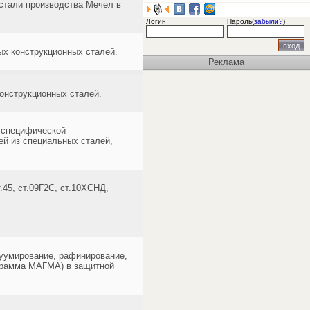
й стали производства Мечел в
Логин
Пароль(
забыли?
)
ых конструкционных сталей.
Реклама
онструкционных сталей.
 специфической
ей из специальных сталей,
.45, ст.09Г2С, ст.10ХСНД,
куумирование, рафинирование,
грамма МАГМА) в защитной