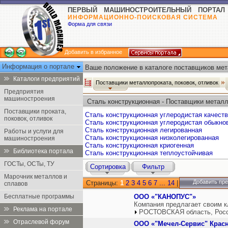
ПЕРВЫЙ МАШИНОСТРОИТЕЛЬНЫЙ ПОРТАЛ
ИНФОРМАЦИОННО-ПОИСКОВАЯ СИСТЕМА
Форма для связи
Добавить в избранное
Информация о портале
Ваше положение в каталоге поставщиков мета
Каталоги предприятий
Поставщики металлопроката, поковок, отливок
Предприятия
машиностроения
Сталь конструкционная - Поставщики металл
Поставщики проката,
Сталь конструкционная углеродистая качест
поковок, отливок
Сталь конструкционная углеродистая обыкно
Сталь конструкционная легированная
Работы и услуги для
Сталь конструкционная низколегированная
машиностроения
Сталь конструкционная криогенная
Библиотека портала
Сталь конструкционная теплоустойчивая
ГОСТы, ОСТы, ТУ
Сортировка
Фильтр
Марочник металлов и
Добавить пр
Страницы:
1
2
3
4
5
6
7
...
14
|
сплавов
Бесплатные программы
ООО «"КАНОПУС"»
Компания предлагает своим к
Реклама на портале
РОСТОВСКАЯ область, Рос
Отраслевой форум
ООО «"Мечел-Сервис" Крас