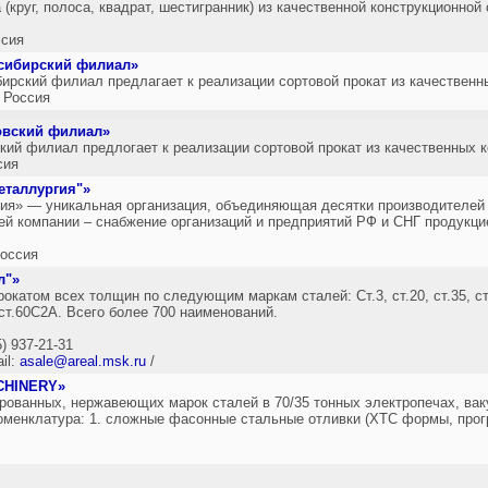
 (круг, полоса, квадрат, шестигранник) из качественной конструкционно
сия
сибирский филиал»
рский филиал предлагает к реализации сортовой прокат из качественн
 Россия
овский филиал»
ий филиал предлогает к реализации сортовой прокат из качественных к
сия
еталлургия"»
ия» ― уникальная организация, объединяющая десятки производителей
й компании – снабжение организаций и предприятий РФ и СНГ продукци
оссия
л"»
катом всех толщин по следующим маркам сталей: Ст.3, ст.20, ст.35, ст
, ст.60С2А. Всего более 700 наименований.
5) 937-21-31
il:
asale@areal.msk.ru
/
CHINERY»
рованных, нержавеющих марок сталей в 70/35 тонных электропечах, ва
оменклатура: 1. сложные фасонные стальные отливки (ХТС формы, про