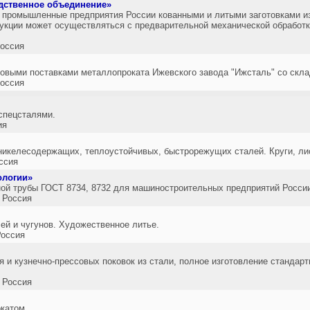
дственное объединение»
промышленные предприятия России кованными и литыми заготовками из
укции может осуществляться с предварительной механической обработк
оссия
овыми поставками металлопроката Ижевского завода "Ижсталь" со скла
оссия
спецсталями.
ия
икелесодержащих, теплоустойчивых, быстрорежущих сталей. Круги, лис
ссия
ологии»
ой трубы ГОСТ 8734, 8732 для машиностроительных предприятий Росси
 Россия
ей и чугунов. Художественное литье.
оссия
я и кузнечно-прессовых поковок из стали, полное изготовление стандар
 Россия
катом.