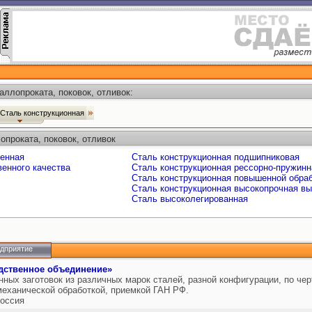
ллопроката, поковок, отливок:
Сталь конструкционная
опроката, поковок, отливок
венная
Сталь конструкционная подшипниковая
венного качества
Сталь конструкционная рессорно-пружинн
Сталь конструкционная повышенной обра
Сталь конструкционная высокопрочная в
Сталь высоколегированная
едприятие
дственное объединение»
нных заготовок из различных марок сталей, разной конфигурации, по че
механической обработкой, приемкой ГАН РФ.
оссия