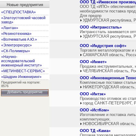
ООО ТД «Ижевское произво
Новые предприятия
ООО ТД «ИПО» обеспечивает 
необходимости поставка прод
«СПЕЦПОСТАВКА»
Для предпр
«Златоустовский часовой
УДМУРТСКАЯ республика, Р
завод»
ООО «Ижтранссталь»
«Лантан»
Ижтранссталь занимается опт
«Резинотехника»
УДМУРТСКАЯ республика, Р
«Волчематьев А.Ю.»
«Электроресурс»
ООО «Индустрия софт»
Торговля металлопрокатом и 
«СК-Полимеры»
САМАРСКАЯ область, Росс
«Научно-
исследовательский
ООО «Инмет»
инженерный институт»
Продажа инструментальных, н
ЧЕЛЯБИНСКАЯ область, Ро
«МЕТИНВЕСТ-СЕРВИС»
«Шадрин Инжиниринг»
ООО «Инновационные Техн
Комплексные поставки стальн
Предприятий на портале:
8576
НИЖЕГОРОДСКАЯ область,
Добавить предприятие
ООО «Интэк»
Производство отливок из стал
город САНКТ-ПЕТЕРБУРГ, Р
ООО «ИстКом»
Изготовление и поставка лить
комплектующих.
НОВОСИБИРСКАЯ область,
ООО ТД «Кама»
Оптовая торговля металлопро