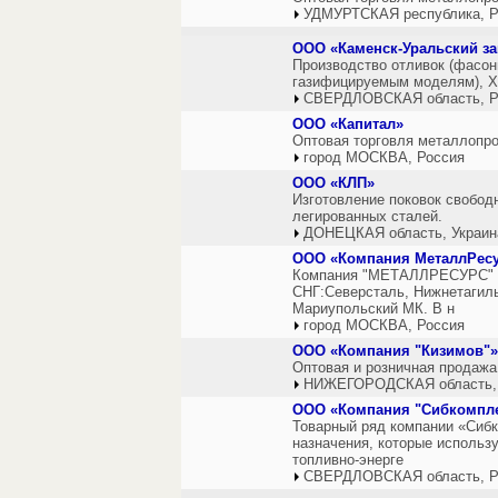
УДМУРТСКАЯ республика, Р
ООО «Каменск-Уральский за
Производство отливок (фасон
газифицируемым моделям), ХТ
СВЕРДЛОВСКАЯ область, Р
ООО «Капитал»
Оптовая торговля металлопро
город МОСКВА, Россия
ООО «КЛП»
Изготовление поковок свободн
легированных сталей.
ДОНЕЦКАЯ область, Украин
ООО «Компания МеталлРес
Компания "МЕТАЛЛРЕСУРС" пр
СНГ:Северсталь, Нижнетагиль
Мариупольский МК. В н
город МОСКВА, Россия
ООО «Компания "Кизимов"»
Оптовая и розничная продажа
НИЖЕГОРОДСКАЯ область,
ООО «Компания "Сибкомпле
Товарный ряд компании «Сибк
назначения, которые использ
топливно-энерге
СВЕРДЛОВСКАЯ область, Р