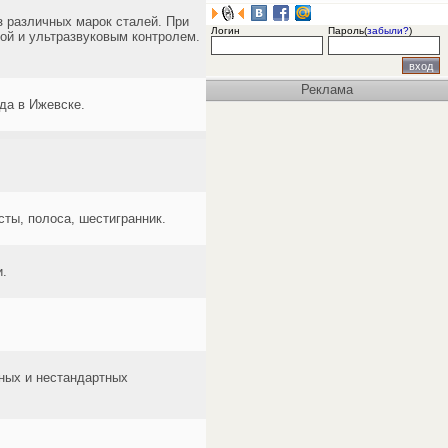
 различных марок сталей. При
Логин
Пароль(
забыли?
)
ой и ультразвуковым контролем.
Реклама
да в Ижевске.
ты, полоса, шестигранник.
и.
тных и нестандартных