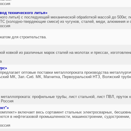
оссия
вод технического литья»
ного литья) с последующей механической обработкой массой до 500кг, п
С (холодно-твердеющие смеси) из чугунов, сталей, меди, алюминия и с
оссия
катом для строительства.
ой ковкой из различных марок сталей на молотах и прессах, изготовлен
а
урс»
едлагает оптовые поставки металлопроката производства металлургич
ский МК, Зап.-Сиб. МК, Магнитка, Первоуральский НТЗ, Волжский труб
 металлопроката: профильные трубы, лист стальной, лист ПВЛ, пруток к
 Россия
кт"»
омплект» включает весь сортамент стальных электросварных, бесшовных
уются в нефтегазовой промышленности, машиностроении, судостроении,
оссия