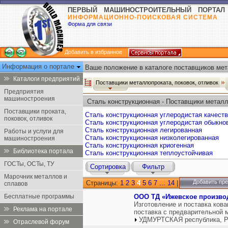
ПЕРВЫЙ МАШИНОСТРОИТЕЛЬНЫЙ ПОРТАЛ
ИНФОРМАЦИОННО-ПОИСКОВАЯ СИСТЕМА
Форма для связи
Добавить в избранное
Информация о портале
Ваше положение в каталоге поставщиков мета
Каталоги предприятий
Поставщики металлопроката, поковок, отливок
Предприятия
машиностроения
Сталь конструкционная - Поставщики металл
Поставщики проката,
Сталь конструкционная углеродистая качест
поковок, отливок
Сталь конструкционная углеродистая обыкно
Сталь конструкционная легированная
Работы и услуги для
Сталь конструкционная низколегированная
машиностроения
Сталь конструкционная криогенная
Библиотека портала
Сталь конструкционная теплоустойчивая
ГОСТы, ОСТы, ТУ
Сортировка
Фильтр
Марочник металлов и
Добавить пр
Страницы:
1
2
3
4
5
6
7
...
14
|
сплавов
Бесплатные программы
ООО ТД «Ижевское произво
Изготовление и поставка кова
Реклама на портале
поставка с предварительной 
УДМУРТСКАЯ республика, Р
Отраслевой форум