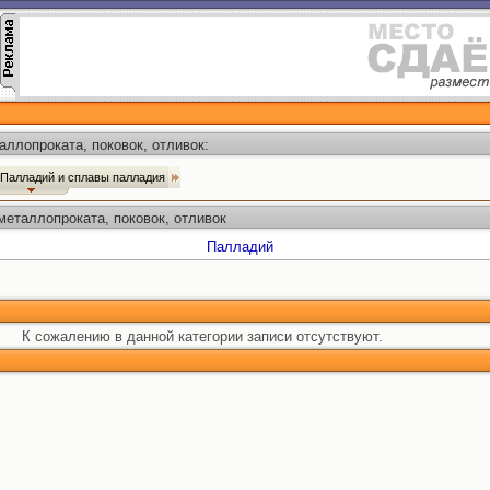
ллопроката, поковок, отливок:
Палладий и сплавы палладия
еталлопроката, поковок, отливок
Палладий
К сожалению в данной категории записи отсутствуют.