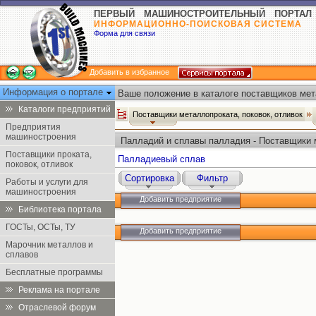
ПЕРВЫЙ МАШИНОСТРОИТЕЛЬНЫЙ ПОРТАЛ
ИНФОРМАЦИОННО-ПОИСКОВАЯ СИСТЕМА
Форма для связи
Добавить в избранное
Информация о портале
Ваше положение в каталоге поставщиков мета
Каталоги предприятий
Поставщики металлопроката, поковок, отливок
Предприятия
машиностроения
Палладий и сплавы палладия - Поставщики м
Поставщики проката,
Палладиевый сплав
поковок, отливок
Сортировка
Фильтр
Работы и услуги для
машиностроения
Добавить предприятие
Библиотека портала
ГОСТы, ОСТы, ТУ
Добавить предприятие
Марочник металлов и
сплавов
Бесплатные программы
Реклама на портале
Отраслевой форум