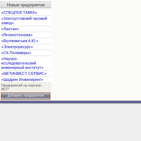
Новые предприятия
«СПЕЦПОСТАВКА»
«Златоустовский часовой
завод»
«Лантан»
«Резинотехника»
«Волчематьев А.Ю.»
«Электроресурс»
«СК-Полимеры»
«Научно-
исследовательский
инженерный институт»
«МЕТИНВЕСТ-СЕРВИС»
«Шадрин Инжиниринг»
Предприятий на портале:
8577
Добавить предприятие