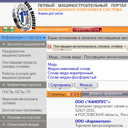
ПЕРВЫЙ МАШИНОСТРОИТЕЛЬНЫЙ ПОРТАЛ
ИНФОРМАЦИОННО-ПОИСКОВАЯ СИСТЕМА
Форма для связи
Добавить в избранное
Информация о портале
Ваше положение в каталоге поставщиков мет
отливок:
Каталоги предприятий
Поставщики металлопроката, поковок, отливок
Предприятия
машиностроения
Медь, сплав меди - Поставщики металлопрок
Поставщики проката,
Медь
поковок, отливок
Медно-никелевый сплав
Сплав меди жаропрочный
Работы и услуги для
Сплав медно-фосфористый
машиностроения
Библиотека портала
Сортировка
Фильтр
ГОСТы, ОСТы, ТУ
Добавить предприятие
Страницы:
1
2
3
4
|
Марочник металлов и
ООО «"КАНОПУС"»
сплавов
Компания предлагает своим к
Бесплатные программы
52927-2015.
РОСТОВСКАЯ область, Рос
Реклама на портале
ООО «Аэрометалл»
Отраслевой форум
Торговля металлопрокатом.