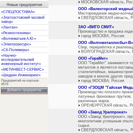
МОСКОВСКАЯ область, Рос
Новые предприятия
ООО «Валенторский медный
«СПЕЦПОСТАВКА»
Месторождение медно-колчед
«Златоустовский часовой
СВЕРДЛОВСКАЯ область, Р
завод»
ЗАО «ВИГО СМИТ»
«Лантан»
Производство и продажа изде
«Резинотехника»
город МОСКВА, Россия
«Волчематьев А.Ю.»
ООО «Волгометаллосбыт-В»
«Электроресурс»
Сбор, переработка и реализа
«СК-Полимеры»
ВОЛГОГРАДСКАЯ область, 
«Научно-
ООО «ГераМет»
исследовательский
ООО "ГераМет" занимается то
инженерный институт»
металлов и является поставщ
«МЕТИНВЕСТ-СЕРВИС»
сталелитейных, машинострои
«Шадрин Инжиниринг»
заводов и многих других пре
город МОСКВА, Россия
Предприятий на портале:
8579
ООО «ГЗОЦМ "Гайская Медь
Добавить предприятие
Производство плоского прока
латунных бронзовых прутков, 
различных марок.
ОРЕНБУРГСКАЯ область, Р
ООО «Завод Уралпрокат»
ООО «Завод Уралпрокат», про
многолетним успешным опыто
сырья.
СВЕРДЛОВСКАЯ область, Р