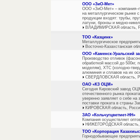
ООО «ЗиО-Мет»
ООО «ЗиО-Мет» – компания–п
на металлургическом рынке с
продукции входят: трубы, пру
латуни, бронзы и медно-нике
ВЛАДИМИРСКАЯ область, Р
ТОО «Казцинк»
Металлургическое предприятие
Восточно-Казахстанская обл
ООО «Каменск-Уральский за
Производство отливок (фасон
обработкой массой до 500кг,
моделям), ХТС (холодно-твер
алюминия и сплавов на их ос
СВЕРДЛОВСКАЯ область, Р
ОАО «КЗ ОЦМ»
Сегодня Кировский завод ОЦ
отечественного рынка проката
уверенно заявляет о себе на
поставки проката в страны З
КИРОВСКАЯ область, Росс
ЗАО «Кольчугцветмет-НН»
Компания осуществляет оптов
НИЖЕГОРОДСКАЯ область,
ТОО «Корпорация Казахмыс
Горнодобывающее предприяти