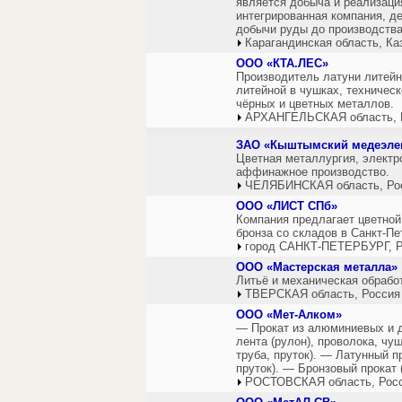
является добыча и реализаци
интегрированная компания, де
добычи руды до производства
Карагандинская область, Ка
ООО «КТА.ЛЕС»
Производитель латуни литейн
литейной в чушках, техничес
чёрных и цветных металлов.
АРХАНГЕЛЬСКАЯ область, 
ЗАО «Кыштымский медеэле
Цветная металлургия, электр
аффинажное производство.
ЧЕЛЯБИНСКАЯ область, Ро
ООО «ЛИСТ СПб»
Компания предлагает цветной
бронза со складов в Санкт-Пе
город САНКТ-ПЕТЕРБУРГ, Р
ООО «Мастерская металла»
Литьё и механическая обрабо
ТВЕРСКАЯ область, Россия
ООО «Мет-Алком»
— Прокат из алюминиевых и д
лента (рулон), проволока, чу
труба, пруток). — Латунный пр
пруток). — Бронзовый прокат (
РОСТОВСКАЯ область, Рос