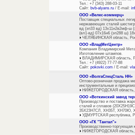
Тел.: +7 (343) 288-03-11
Сайт:
bvb-alyans.ru
/ E-mail:
in
ООО «Велес-коммерц»
Поставщик специальных леги
нержавеющих сталей шестигра
вд (эп33 вд) 13х11н2в2мф-ш (
(вл1-вд) 07х16н6 (эп288 ш) 1
ЧЕЛЯБИНСКАЯ область, Ро
ООО «ВладМетЦентр»
Компания Владимирский Метал
Изготовление штампов.
ВЛАДИМИРСКАЯ область, Р
Тел.: +7 (4922) 77-77-88
Сайт:
pokovki.com
/ E-mail:
vl
ООО «ВолгаСпецСталь НН»
Оптово-розничная продажа м
инструментальные и прецизи
НИЖЕГОРОДСКАЯ область,
ООО «Воткинский завод те
Производство и поставка жар
сталей и сплавов (20Х25Н19
35Х23Н7СЛ, ХН35Т, ХН70Ю, Х
УДМУРТСКАЯ республика, Р
ООО «ГК "Тантал"»
Производственно-торгующая 
НИЖЕГОРОДСКАЯ область,