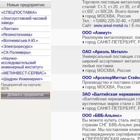
Торговля листовым металлоп
Новые предприятия
сталей: Ст.3, ст.20, ст.35, ст
ст.65Г, ст.60С2А. Всего боле
«СПЕЦПОСТАВКА»
город МОСКВА, Россия
«Златоустовский часовой
Тел.: +7(495) 225-32-40, +7(49
завод»
Сайт:
www.areal-metal.ru
/ E-ma
«Лантан»
ООО «Азимут»
«Резинотехника»
Реализуем металлопрокат, по
«Волчематьев А.Ю.»
город САНКТ-ПЕТЕРБУРГ, Р
«Электроресурс»
ОАО «Ариэль Металл»
«СК-Полимеры»
Универсальный поставщик ста
«Научно-
широкий ассортимент металл
исследовательский
любые поставки.
инженерный институт»
город МОСКВА, Россия
«МЕТИНВЕСТ-СЕРВИС»
ООО «АрселорМиттал Стейн
«Шадрин Инжиниринг»
Производство и поставки стал
Предприятий на портале:
город МОСКВА, Россия
8576
ЗАО «Балтийская нержавею
Добавить предприятие
«Балтийская нержавеющая ст
аустенитных марок стали с 19
город САНКТ-ПЕТЕРБУРГ, Р
ООО «БВБ-Альянс»
Вы можете купить сталь инст
странам СНГ. БВБ-Альянс реа
России. Мы поставляем клиен
подтвержденную сертификата
СВЕРДЛОВСКАЯ область, Р