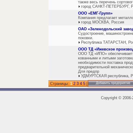
также весь перечень сортово
город САНКТ-ПЕТЕРБУРГ, Р
ООО «ЕМГ-Групп»
Компания предлагает металло
город МОСКВА, Россия
ОАО «Зеленодольский завод
Судостроение, машиностроение
поковки.
Республика ТАТАРСТАН, Ро
ООО ТД «Ижевское произво
ООО ТД «ИПО» обеспечивает
кованными и литыми заготовк
необходимости поставка прод
предварительной механическо
Для предпр
УДМУРТСКАЯ республика, Р
Добавить предприятие
Страницы:
1
2
3
4
5
|
Copyright
©
2006-2