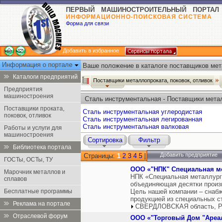
ПЕРВЫЙ МАШИНОСТРОИТЕЛЬНЫЙ ПОРТАЛ
ИНФОРМАЦИОННО-ПОИСКОВАЯ СИСТЕМА
Форма для связи
Добавить в избранное
Информация о портале
Ваше положение в каталоге поставщиков мет
отливок:
Каталоги предприятий
Поставщики металлопроката, поковок, отливок
Предприятия
машиностроения
Сталь инструментальная - Поставщики метал
Поставщики проката,
Сталь инструментальная углеродистая
поковок, отливок
Сталь инструментальная легированная
Сталь инструментальная валковая
Работы и услуги для
машиностроения
Сортировка
Фильтр
Библиотека портала
Добавить предприятие
Страницы:
1
2
3
4
5
|
ГОСТы, ОСТы, ТУ
ООО «"НПК" Специальная м
Марочник металлов и
НПК «Специальная металлург
сплавов
объединяющая десятки произ
Бесплатные программы
Цель нашей компании – снабж
продукцией из специальных ст
Реклама на портале
СВЕРДЛОВСКАЯ область, Р
Отраслевой форум
ООО «"Торговый Дом "Ареа