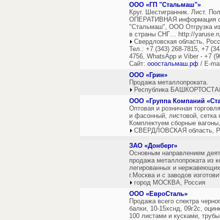
ООО «ГП "Стальмаш"»
Круг. Шестигранник. Лист. По
ОПЕРАТИВНАЯ информация о 
"Стальмаш", ООО Отгрузка из
в страны СНГ… http://yaruse.r
Свердловская область, Рос
Тел.: +7 (343) 268-7815, +7 (34
4756, WhatsApp и Viber - +7 (9
Сайт:
ооостальмаш.рф
/ E-ma
ООО «Грин»
Продажа металлопроката.
Республика БАШКОРТОСТАН
ООО «Группа Компаний «Ста
Оптовая и розничная торговл
и фасонный, листовой, сетка
Комплектуем сборные вагоны, 
СВЕРДЛОВСКАЯ область, Р
ЗАО «Донберг»
Основным направлением деят
продажа металлопроката из к
легированных и нержавеющих 
г.Москва и с заводов изготови
город МОСКВА, Россия
ООО «ЕвроСталь»
Продажа всего спектра черно
балки, 10-15хснд, 09г2с, оци
100 листами и кусками, трубы