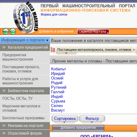
ПЕРВЫЙ МАШИНОСТРОИТЕЛЬНЫЙ ПОРТАЛ
ИНФОРМАЦИОННО-ПОИСКОВАЯ СИСТЕМА
Форма для связи
Добавить в избранное
Информация о портале
Ваше положение в каталоге поставщиков мет
отливок:
Каталоги предприятий
Поставщики металлопроката, поковок, отливок
Предприятия
машиностроения
Прочие металлы и сплавы - Поставщики мета
Поставщики проката,
Кобальт
поковок, отливок
Иридий
Осмий
Работы и услуги для
Родий
машиностроения
Рутений
Библиотека портала
Галлий
Индий
ГОСТы, ОСТы, ТУ
Сурьма
Селен
Марочник металлов и
Висмут
сплавов
Бесплатные программы
Сортировка
Фильтр
Реклама на портале
Добавить предприятие
Отраслевой форум
ООО «ЕРГАРДА»