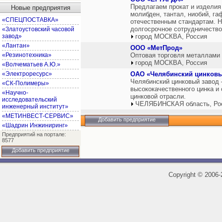
Предлагаем прокат и изделия
Новые предприятия
молибден, тантал, ниобий, г
«СПЕЦПОСТАВКА»
отечественным стандартам. Н
долгосрочное сотрудничеств
«Златоустовский часовой
завод»
город МОСКВА, Россия
«Лантан»
ООО «МетПрод»
«Резинотехника»
Оптовая торговля металлами
город МОСКВА, Россия
«Волчематьев А.Ю.»
«Электроресурс»
ОАО «Челябинский цинковы
Челябинский цинковый завод 
«СК-Полимеры»
высококачественного цинка и 
«Научно-
цинковой отрасли.
исследовательский
ЧЕЛЯБИНСКАЯ область, Ро
инженерный институт»
«МЕТИНВЕСТ-СЕРВИС»
Добавить предприятие
«Шадрин Инжиниринг»
Предприятий на портале:
8577
Добавить предприятие
Copyright
©
2006-2