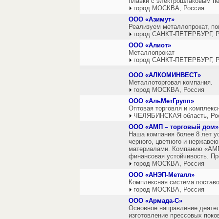
плавки с электрошлаковым пе
город МОСКВА, Россия
ООО «Азимут»
Реализуем металлопрокат, по
город САНКТ-ПЕТЕРБУРГ, Р
ООО «Алиот»
Металлопрокат
город САНКТ-ПЕТЕРБУРГ, Р
ООО «АЛКОМИНВЕСТ»
Металлоторговая компания.
город МОСКВА, Россия
ООО «АльМетГрупп»
Оптовая торговля и комплекс
ЧЕЛЯБИНСКАЯ область, Ро
ООО «АМП – торговый дом»
Наша компания более 8 лет у
черного, цветного и нержаве
материалами. Компанию «АМП
финансовая устойчивость. Пр
город МОСКВА, Россия
ООО «АНЭП-Металл»
Комплексная система поставо
город МОСКВА, Россия
ООО «Армада-С»
Основное направление деяте
изготовление прессовых поков