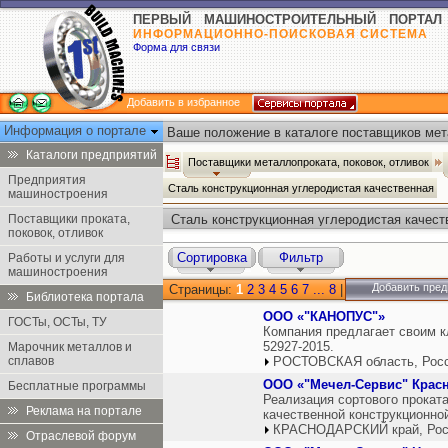
ПЕРВЫЙ МАШИНОСТРОИТЕЛЬНЫЙ ПОРТАЛ
ИНФОРМАЦИОННО-ПОИСКОВАЯ СИСТЕМА
Форма для связи
Добавить в избранное
Информация о портале
Ваше положение в каталоге поставщиков мет
отливок:
Каталоги предприятий
Поставщики металлопроката, поковок, отливок
Предприятия
Сталь конструкционная углеродистая качественная
машиностроения
Поставщики проката,
Сталь конструкционная углеродистая качест
поковок, отливок
поковок, отливок
Сортировка
Фильтр
Работы и услуги для
машиностроения
Добавить пред
Страницы:
1
2
3
4
5
6
7
...
8
|
Библиотека портала
ООО «"КАНОПУС"»
ГОСТы, ОСТы, ТУ
Компания предлагает своим к
52927-2015.
Марочник металлов и
сплавов
РОСТОВСКАЯ область, Рос
ООО «"Мечел-Сервис" Крас
Бесплатные программы
Реализация сортового проката 
Реклама на портале
качественной конструкционно
КРАСНОДАРСКИЙ край, Рос
Отраслевой форум