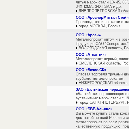
литья марок стали 10- 45, 65
34ХН2МА, 34ХН3МА и др.
ДНЕПРОПЕТРОВСКАЯ облас
ООО «АрселорМиттал Стейн
Производство и поставки стал
город МОСКВА, Россия
ООО «Арсен»
Металлопрокат оптом и в розн
Прудукция ОАО "Северсталь"
ВОЛОГОДСКАЯ область, Ро
ООО «Атлантик»
Металлопрокат черный, оцинко
СМОЛЕНСКАЯ область, Рос
ООО «Базис-СК»
Оптовая торговля трубами ди
трубами, металлопрокатом.
НИЖЕГОРОДСКАЯ область,
ЗАО «Балтийская нержавею
«Балтийская нержавеющая ст
аустенитных марок стали с 19
город САНКТ-ПЕТЕРБУРГ, Р
ООО «БВБ-Альянс»
Вы можете купить сталь конс
доставкой по всей России и 
металлопрокат по всем регио
качественную продукцию, по