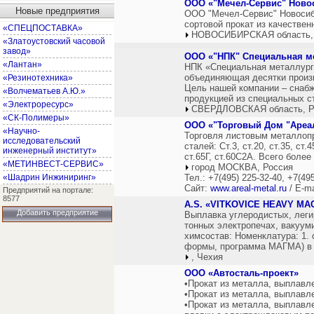
ООО «"Мечел-Сервис" Ново
Новые предприятия
ООО "Мечел-Сервис" Новосиб
сортовой прокат из качествен
«СПЕЦПОСТАВКА»
НОВОСИБИРСКАЯ область,
«Златоустовский часовой
завод»
ООО «"НПК" Специальная м
«Лантан»
НПК «Специальная металлург
объединяющая десятки произ
«Резинотехника»
Цель нашей компании – снабж
«Волчематьев А.Ю.»
продукцией из специальных ст
«Электроресурс»
СВЕРДЛОВСКАЯ область, Р
«СК-Полимеры»
ООО «"Торговый Дом "Ареа
«Научно-
Торговля листовым металлоп
исследовательский
сталей: Ст.3, ст.20, ст.35, ст
инженерный институт»
ст.65Г, ст.60С2А. Всего боле
«МЕТИНВЕСТ-СЕРВИС»
город МОСКВА, Россия
«Шадрин Инжиниринг»
Тел.: +7(495) 225-32-40, +7(49
Сайт:
www.areal-metal.ru
/ E-ma
Предприятий на портале:
8577
A.S. «VITKOVICE HEAVY MA
Добавить предприятие
Выплавка углеродистых, леги
тонных электропечах, вакуум
химсостав: Номенклатура: 1.
формы, программа МАГМА) в 
, Чехия
ООО «Автосталь-проект»
•Прокат из металла, выплавл
•Прокат из металла, выплавл
•Прокат из металла, выплавл