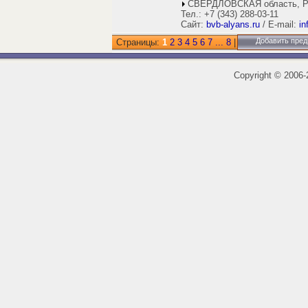
СВЕРДЛОВСКАЯ область, Р
Тел.: +7 (343) 288-03-11
Сайт:
bvb-alyans.ru
/ E-mail:
in
Добавить пред
Страницы:
1
2
3
4
5
6
7
...
8
|
Copyright
©
2006-2